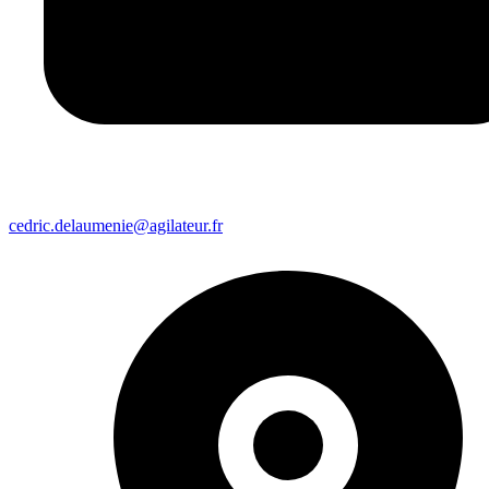
cedric.delaumenie@agilateur.fr