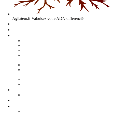
Agilateur.fr
Valorisez votre ADN différencié
Accueil
Expertises
Stratégie d’entreprise
Audits – Enquêtes – Expertises
Diagnostic Stratégique Entreprise & PME | Agilateur
GPEC Numérique et stratégie
Open People Factory et Agilateur.fr transformation IA et
numérique
Restructuration économique, PSE, PDV, RCC
L’agilité est le cœur des transitions que toute personne
mène dans son parcours de vie.
Grand Angle Accélérateur de Performances
Agilateur capital humain – ADN différencié
Développement commercial
Audit de la stratégie commerciale
Entrepreneuriat
Business cases
Stratégie business-case