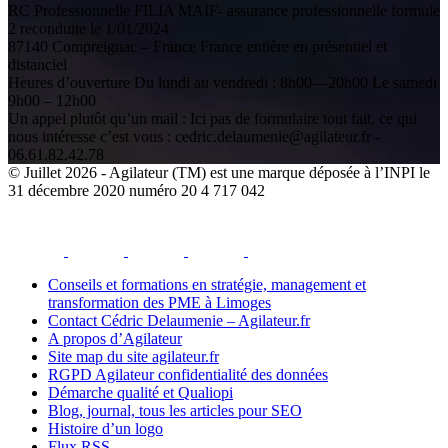
RC Professionnelle FILIA MAIF- assurance professionnelle formule
2 reconduite le 1/01/2024
87140 Compreignac – France France entière en présentiel et
distanciel
Heures d’ouverture Du lundi au vendredi : 8h00—20h00 Le samedi
9h00 – 12h00
Un appel plutôt qu’un mail : Ici pas de formulaire tout fait, ce qui
nous intéresse c’est vous : cedric.delaumenie@agilateur.fr -
06.61.82.42.78
© Juillet 2026 - Agilateur (TM) est une marque déposée à l’INPI le
31 décembre 2020 numéro 20 4 717 042
facebook
youtube
instagram
linkedin
email
Conseils et formations en stratégie, management et
transformation des PME à Limoges
Contact Cédric Delaumenie – Agilateur.fr
A propos d’Agilateur
Site map du site agilateur.fr
RGPD Agilateur confidentialité des données
Démarche qualité et Qualiopi
Blog, journal, tous les articles pour SEO
Histoire d’un logo
Flux RSS