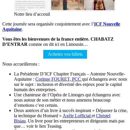
Notre lieu d’acceuil
Cette journée sera organisée conjointement avec l’
ICF Nouvelle
Aquitaine
.
Vous êtes les bienvenues de la france entière. CHABATZ
D’ENTRAR
comme on dit ici en Limousin…
Achetez vos billets
Nous accueillerons :
La Présidente D’ICF Chapitre Français – Antenne Nouvelle-
Aquitaine :
Corinne FOURET, PCC
qui échangera avec nous
sur le sujet : inclusion et diveristé des enjeux pour le capital
humain des entreprises.
Une chanteuse de l’Opéra de Limoges qui échangera avec
nous autour de son métier et nous amenera beaucoup
d’emotions c’est certain.
Deux autrices d’un livre à succés inspirant « Dépasser la crise,
la technique du Homard »
Axèle Lofficial
et
Christel
Bisiau
. Un livre pour les entrepreneurs et dirigeants mais pas
que… voir le lien Teasing.