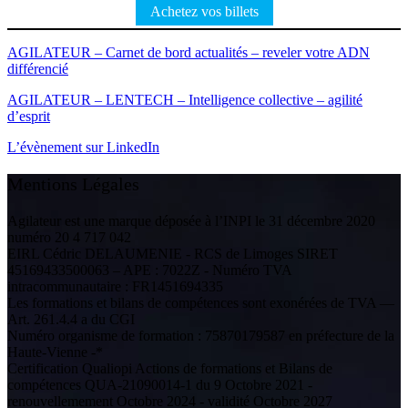
Achetez vos billets
AGILATEUR – Carnet de bord actualités – reveler votre ADN
différencié
AGILATEUR – LENTECH – Intelligence collective – agilité
d’esprit
L’évènement sur LinkedIn
Mentions Légales
Agilateur est une marque déposée à l’INPI le 31 décembre 2020
numéro 20 4 717 042
EIRL Cédric DELAUMENIE - RCS de Limoges SIRET
45169433500063 – APE : 7022Z - Numéro TVA
intracommunautaire : FR1451694335
Les formations et bilans de compétences sont exonérées de TVA —
Art. 261.4.4 a du CGI
Numéro organisme de formation : 75870179587 en préfecture de la
Haute-Vienne -*
Certification Qualiopi Actions de formations et Bilans de
compétences QUA-21090014-1 du 9 Octobre 2021 -
renouvellemement Octobre 2024 - validité Octobre 2027