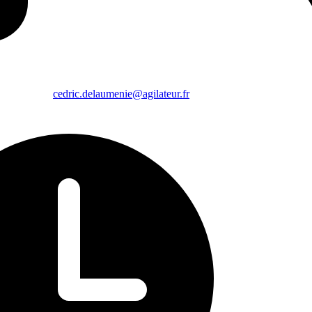
cedric.delaumenie@agilateur.fr