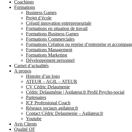
Coachings
Formations
Business Games
Projet d’école
Créagil innovation entrepreneuriale
Formations en situation de travail
Formations Business Games
Formations Commerciales
Formations Création ou reprise d’entreprise et accompa
Formations Management
Formations Marketing
Développement personnel
Carnet d’actualités
A propos
Histoire d’un logo
ATEUR – AGIL – ATEUR
CV Cédric Delaumenie
Cédric Delauménie | Agilateur.fr Profil Psycho-social
Partenaires
ICF Professional Coach
Réseaux sociaux agilateur.fr
Contact Cédric Delaumenie – Agilateur.fr
Youtube
Avis Clients
Qualité OF