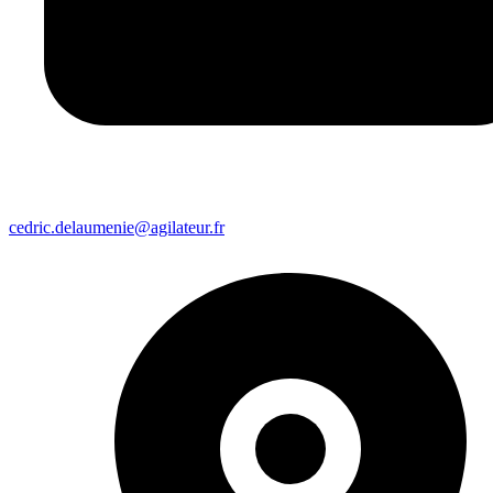
cedric.delaumenie@agilateur.fr