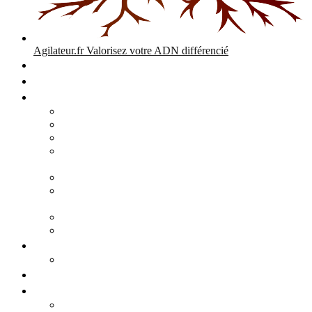
Agilateur.fr
Valorisez votre ADN différencié
Accueil
Expertises
Stratégie d’entreprise
Audits – Enquêtes – Expertises
Diagnostic Stratégique Entreprise & PME | Agilateur
GPEC Numérique et stratégie
Open People Factory et Agilateur.fr transformation IA et
numérique
Restructuration économique, PSE, PDV, RCC
L’agilité est le cœur des transitions que toute personne
mène dans son parcours de vie.
Grand Angle Accélérateur de Performances
Agilateur capital humain – ADN différencié
Développement commercial
Audit de la stratégie commerciale
Entrepreneuriat
Business cases
Stratégie business-case