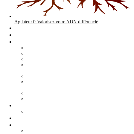
Agilateur.fr
Valorisez votre ADN différencié
Accueil
Expertises
Stratégie d’entreprise
Audits – Enquêtes – Expertises
Diagnostic Stratégique Entreprise & PME | Agilateur
GPEC Numérique et stratégie
Open People Factory et Agilateur.fr transformation IA et
numérique
Restructuration économique, PSE, PDV, RCC
L’agilité est le cœur des transitions que toute personne
mène dans son parcours de vie.
Grand Angle Accélérateur de Performances
Agilateur capital humain – ADN différencié
Développement commercial
Audit de la stratégie commerciale
Entrepreneuriat
Business cases
Stratégie business-case