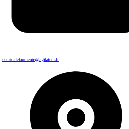
cedric.delaumenie@agilateur.fr