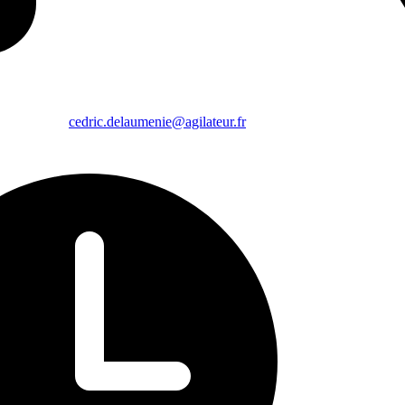
cedric.delaumenie@agilateur.fr