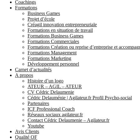
Coachings
Formations
Business Games
Projet d’école
Créagil innovation entrepreneuriale
Formations en situation de travail
Formations Business Games
Formations Commerciales
Formations Création ou reprise d’entreprise et accompa
Formations Management
Formations Marketing
Développement personnel
Carnet d’actualités
A propos
Histoire d’un logo
ATEUR – AGIL – ATEUR
CV Cédric Delaumenie
Cédric Delauménie | Agilateur.fr Profil Psycho-social
Partenaires
ICF Professional Coach
Réseaux sociaux agilateur.fr
Contact Cédric Delaumenie – Agilateur.fr
Youtube
Avis Clients
Qualité OF