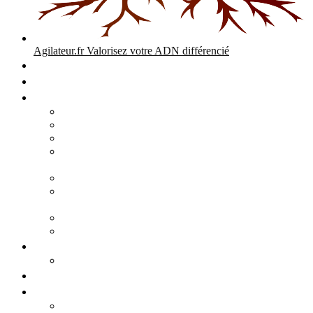
Agilateur.fr
Valorisez votre ADN différencié
Accueil
Expertises
Stratégie d’entreprise
Audits – Enquêtes – Expertises
Diagnostic Stratégique Entreprise & PME | Agilateur
GPEC Numérique et stratégie
Open People Factory et Agilateur.fr transformation IA et
numérique
Restructuration économique, PSE, PDV, RCC
L’agilité est le cœur des transitions que toute personne
mène dans son parcours de vie.
Grand Angle Accélérateur de Performances
Agilateur capital humain – ADN différencié
Développement commercial
Audit de la stratégie commerciale
Entrepreneuriat
Business cases
Stratégie business-case