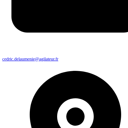
cedric.delaumenie@agilateur.fr