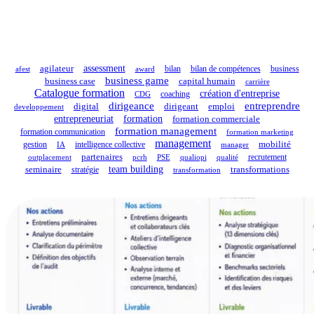
assessment
agilateur
bilan de compétences
afest
award
bilan
business
business game
business case
capital humain
carrière
Catalogue formation
création d'entreprise
coaching
CDG
dirigeance
entreprendre
dirigeant
digital
emploi
developpement
entrepreneuriat
formation
formation commerciale
formation management
formation communication
formation marketing
management
mobilité
gestion
IA
intelligence collective
manager
partenaires
outplacement
pcrh
PSE
qualiopi
qualité
recrutement
team building
seminaire
stratégie
transformations
transformation