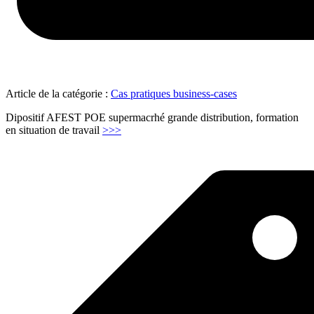
Article de la catégorie :
Cas pratiques business-cases
Dipositif AFEST POE supermacrhé grande distribution, formation
"Formation
en situation de travail
>>>
AFEST
–
POE
–
Grande
distribution"