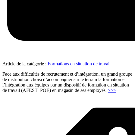
Article de la catégorie :
Formations en situation de travail
Face aux difficultés de recrutement et d’intégration, un grand groupe
de distribution choisi d’accompagner sur le terrain la formation et
l’intégration aux équipes par un dispositif de formation en situation
"AFEST
de travail (AFEST- POE) en magasin de ses employés.
>>>
–
POE
Formation
en
situation
de
travail"