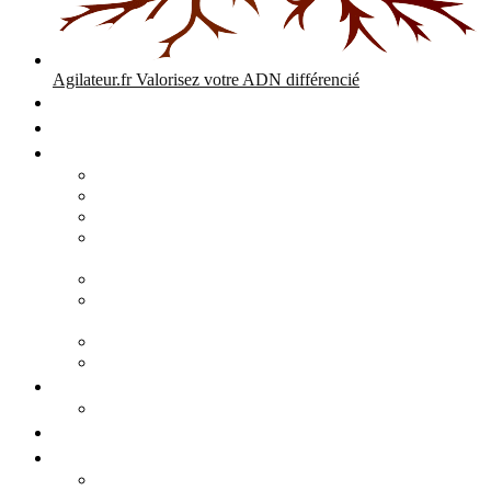
Agilateur.fr
Valorisez votre ADN différencié
Accueil
Expertises
Stratégie d’entreprise
Audits – Enquêtes – Expertises
Diagnostic Stratégique Entreprise & PME | Agilateur
GPEC Numérique et stratégie
Open People Factory et Agilateur.fr transformation IA et
numérique
Restructuration économique, PSE, PDV, RCC
L’agilité est le cœur des transitions que toute personne
mène dans son parcours de vie.
Grand Angle Accélérateur de Performances
Agilateur capital humain – ADN différencié
Développement commercial
Audit de la stratégie commerciale
Entrepreneuriat
Business cases
Stratégie business-case