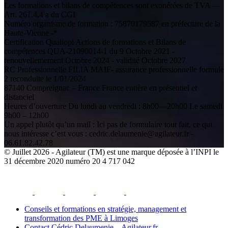
Les formations et bilans de compétences sont exonérées de TVA —
Art. 261.4.4 a du CGI
Numéro organisme de formation : 75870179587 en préfecture de la
Haute-Vienne -*
Certification Qualiopi Actions de formations et Bilans de
compétences QUA-21090014-1 du 9 Octobre 2021 -
renouvellemement Octobre 2024 - validité Octobre 2027
RC Professionnelle FILIA MAIF- assurance professionnelle formule
2 reconduite le 1/01/2024
87140 Compreignac – France France entière en présentiel et
distanciel
Heures d’ouverture Du lundi au vendredi : 8h00—20h00 Le samedi
9h00 – 12h00
Un appel plutôt qu’un mail : Ici pas de formulaire tout fait, ce qui
nous intéresse c’est vous : cedric.delaumenie@agilateur.fr -
06.61.82.42.78
© Juillet 2026 - Agilateur (TM) est une marque déposée à l’INPI le
31 décembre 2020 numéro 20 4 717 042
facebook
youtube
instagram
linkedin
email
Conseils et formations en stratégie, management et
transformation des PME à Limoges
Contact Cédric Delaumenie – Agilateur.fr