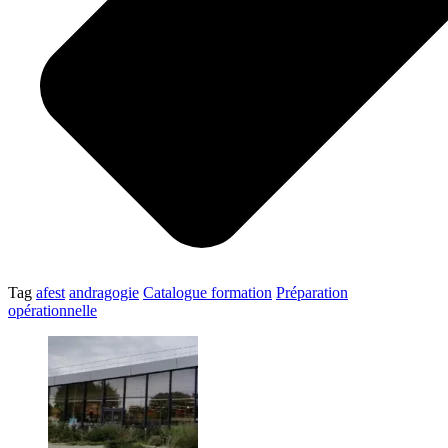
Tag
afest
andragogie
Catalogue formation
Préparation
opérationnelle