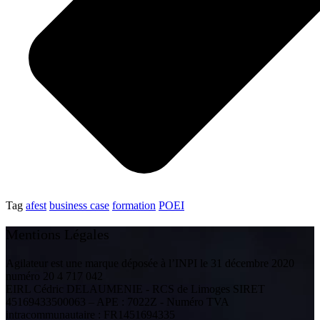
Tag
afest
business case
formation
POEI
Mentions Légales
Agilateur est une marque déposée à l’INPI le 31 décembre 2020
numéro 20 4 717 042
EIRL Cédric DELAUMENIE - RCS de Limoges SIRET
45169433500063 – APE : 7022Z - Numéro TVA
intracommunautaire : FR1451694335