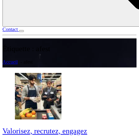
Contact
Étiquette :
afest
Accueil
afest
Valorisez, recrutez, engagez