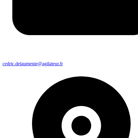
cedric.delaumenie@agilateur.fr