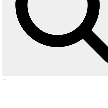
Search
Search
Go
for:
to
top