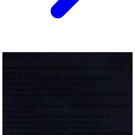
Mentions Légales
Agilateur est une marque déposée à l’INPI le 31 décembre 2020
numéro 20 4 717 042
EIRL Cédric DELAUMENIE - RCS de Limoges SIRET
45169433500063 – APE : 7022Z - Numéro TVA
intracommunautaire : FR1451694335
Les formations et bilans de compétences sont exonérées de TVA —
Art. 261.4.4 a du CGI
Numéro organisme de formation : 75870179587 en préfecture de la
Haute-Vienne -*
Certification Qualiopi Actions de formations et Bilans de
compétences QUA-21090014-1 du 9 Octobre 2021 -
renouvellemement Octobre 2024 - validité Octobre 2027
RC Professionnelle FILIA MAIF- assurance professionnelle formule