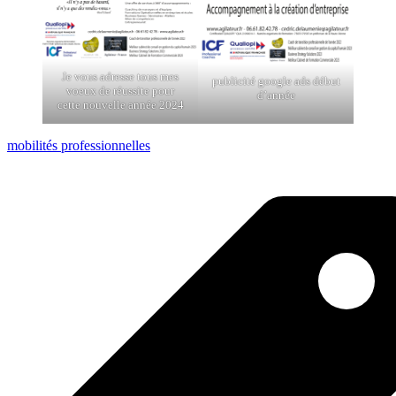
Je vous adresse tous mes
publicité google ads début
voeux de réussite pour
d’année
cette nouvelle année 2024
mobilités professionnelles