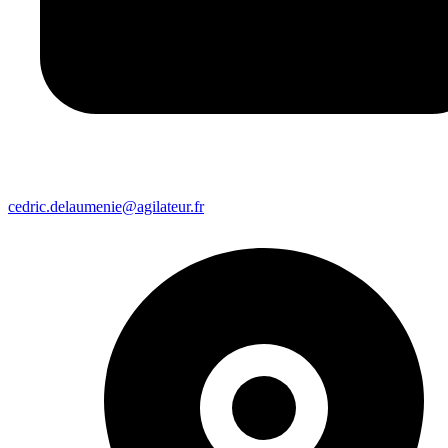
cedric.delaumenie@agilateur.fr