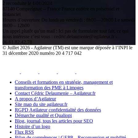
2 reconduite le 1/01/2024
87140 Compreignac – France France entière en présentiel et
distanciel
Heures d’ouverture Du lundi au vendredi : 8h00—20h00 Le samedi
9h00 – 12h00
Un appel plutôt qu’un mail : Ici pas de formulaire tout fait, ce qui
nous intéresse c’est vous : cedric.delaumenie@agilateur.fr -
06.61.82.42.78
© Juillet 2026 - Agilateur (TM) est une marque déposée à l’INPI le
31 décembre 2020 numéro 20 4 717 042
facebook
youtube
instagram
linkedin
email
Conseils et formations en stratégie, management et
transformation des PME à Limoges
Contact Cédric Delaumenie – Agilateur.fr
A propos d’Agilateur
Site map du site agilateur.fr
RGPD Agilateur confidentialité des données
Démarche qualité et Qualiopi
Blog, journal, tous les articles pour SEO
Histoire d’un logo
Flux RSS
Bilan de compétences | GEPP – Reconversion et mobilité