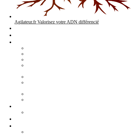
Agilateur.fr
Valorisez votre ADN différencié
Accueil
Expertises
Stratégie d’entreprise
Audits – Enquêtes – Expertises
Diagnostic Stratégique Entreprise & PME | Agilateur
GPEC Numérique et stratégie
Open People Factory et Agilateur.fr transformation IA et
numérique
Restructuration économique, PSE, PDV, RCC
L’agilité est le cœur des transitions que toute personne
mène dans son parcours de vie.
Grand Angle Accélérateur de Performances
Agilateur capital humain – ADN différencié
Développement commercial
Audit de la stratégie commerciale
Entrepreneuriat
Business cases
Stratégie business-case