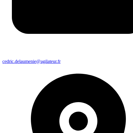
cedric.delaumenie@agilateur.fr