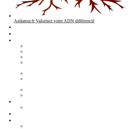
Agilateur.fr
Valorisez votre ADN différencié
Accueil
Expertises
Stratégie d’entreprise
Audits – Enquêtes – Expertises
Diagnostic Stratégique Entreprise & PME | Agilateur
GPEC Numérique et stratégie
Open People Factory et Agilateur.fr transformation IA et
numérique
Restructuration économique, PSE, PDV, RCC
L’agilité est le cœur des transitions que toute personne
mène dans son parcours de vie.
Grand Angle Accélérateur de Performances
Agilateur capital humain – ADN différencié
Développement commercial
Audit de la stratégie commerciale
Entrepreneuriat
Business cases
Stratégie business-case