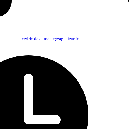
cedric.delaumenie@agilateur.fr