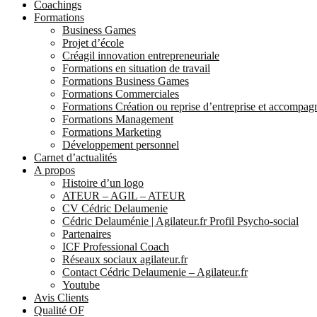
Coachings
Formations
Business Games
Projet d’école
Créagil innovation entrepreneuriale
Formations en situation de travail
Formations Business Games
Formations Commerciales
Formations Création ou reprise d’entreprise et accompa
Formations Management
Formations Marketing
Développement personnel
Carnet d’actualités
A propos
Histoire d’un logo
ATEUR – AGIL – ATEUR
CV Cédric Delaumenie
Cédric Delauménie | Agilateur.fr Profil Psycho-social
Partenaires
ICF Professional Coach
Réseaux sociaux agilateur.fr
Contact Cédric Delaumenie – Agilateur.fr
Youtube
Avis Clients
Qualité OF