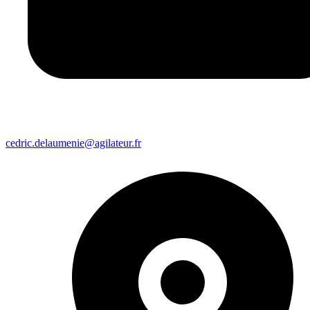
cedric.delaumenie@agilateur.fr