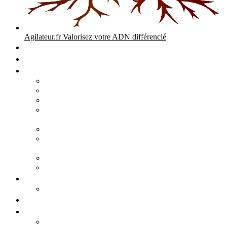
Agilateur.fr
Valorisez votre ADN différencié
Accueil
Expertises
Stratégie d’entreprise
Audits – Enquêtes – Expertises
Diagnostic Stratégique Entreprise & PME | Agilateur
GPEC Numérique et stratégie
Open People Factory et Agilateur.fr transformation IA et
numérique
Restructuration économique, PSE, PDV, RCC
L’agilité est le cœur des transitions que toute personne
mène dans son parcours de vie.
Grand Angle Accélérateur de Performances
Agilateur capital humain – ADN différencié
Développement commercial
Audit de la stratégie commerciale
Entrepreneuriat
Business cases
Stratégie business-case