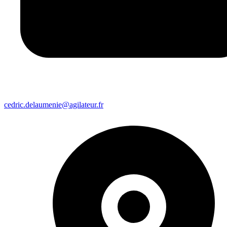
cedric.delaumenie@agilateur.fr