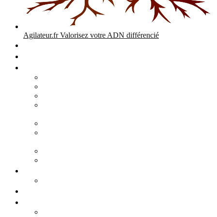
Agilateur.fr
Valorisez votre ADN différencié
Accueil
Expertises
Stratégie d’entreprise
Audits – Enquêtes – Expertises
Diagnostic Stratégique Entreprise & PME | Agilateur
GPEC Numérique et stratégie
Open People Factory et Agilateur.fr transformation IA et
numérique
Restructuration économique, PSE, PDV, RCC
L’agilité est le cœur des transitions que toute personne
mène dans son parcours de vie.
Grand Angle Accélérateur de Performances
Agilateur capital humain – ADN différencié
Développement commercial
Audit de la stratégie commerciale
Entrepreneuriat
Business cases
Stratégie business-case