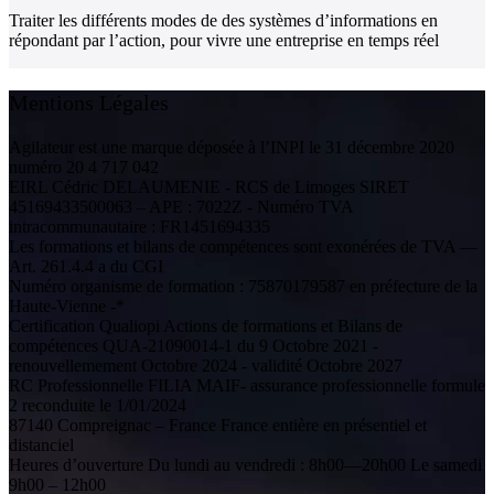
Traiter les différents modes de des systèmes d’informations en
répondant par l’action, pour vivre une entreprise en temps réel
Mentions Légales
Agilateur est une marque déposée à l’INPI le 31 décembre 2020
numéro 20 4 717 042
EIRL Cédric DELAUMENIE - RCS de Limoges SIRET
45169433500063 – APE : 7022Z - Numéro TVA
intracommunautaire : FR1451694335
Les formations et bilans de compétences sont exonérées de TVA —
Art. 261.4.4 a du CGI
Numéro organisme de formation : 75870179587 en préfecture de la
Haute-Vienne -*
Certification Qualiopi Actions de formations et Bilans de
compétences QUA-21090014-1 du 9 Octobre 2021 -
renouvellemement Octobre 2024 - validité Octobre 2027
RC Professionnelle FILIA MAIF- assurance professionnelle formule
2 reconduite le 1/01/2024
87140 Compreignac – France France entière en présentiel et
distanciel
Heures d’ouverture Du lundi au vendredi : 8h00—20h00 Le samedi
9h00 – 12h00