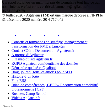
Un appel plutôt qu’un mail : Ici pas de formulaire tout fait, ce qui
nous intéresse c’est vous : cedric.delaumenie@agilateur.fr -
06.61.82.42.78
© Juillet 2026 - Agilateur (TM) est une marque déposée à l’INPI le
31 décembre 2020 numéro 20 4 717 042
facebook
youtube
instagram
linkedin
email
Conseils et formations en stratégie, management et
transformation des PME à Limoges
Contact Cédric Delaumenie – Agilateur.fr
A propos d’Agilateur
Site map du site agilateur.fr
RGPD Agilateur confidentialité des données
Démarche qualité et Qualiopi
Blog, journal, tous les articles pour SEO
Histoire d’un logo
Flux RSS
Bilan de compétences | GEPP – Reconversion et mobilité
professionnelle | CPF
Business Camp School
Vidéos Agilateur.fr