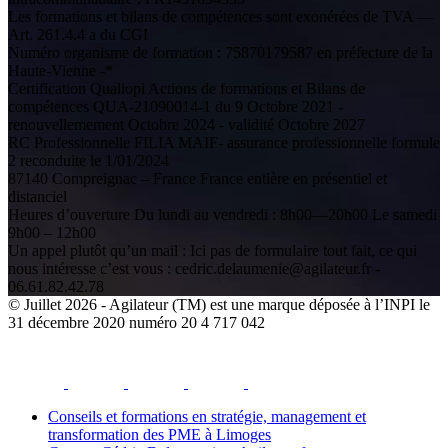
Les formations et bilans de compétences sont exonérées de TVA —
Art. 261.4.4 a du CGI
Numéro organisme de formation : 75870179587 en préfecture de la
Haute-Vienne -*
Certification Qualiopi Actions de formations et Bilans de
compétences QUA-21090014-1 du 9 Octobre 2021 -
renouvellemement Octobre 2024 - validité Octobre 2027
RC Professionnelle FILIA MAIF- assurance professionnelle formule
2 reconduite le 1/01/2024
87140 Compreignac – France France entière en présentiel et
distanciel
Heures d’ouverture Du lundi au vendredi : 8h00—20h00 Le samedi
9h00 – 12h00
Un appel plutôt qu’un mail : Ici pas de formulaire tout fait, ce qui
nous intéresse c’est vous : cedric.delaumenie@agilateur.fr -
06.61.82.42.78
© Juillet 2026 - Agilateur (TM) est une marque déposée à l’INPI le
31 décembre 2020 numéro 20 4 717 042
facebook
youtube
instagram
linkedin
email
Conseils et formations en stratégie, management et
transformation des PME à Limoges