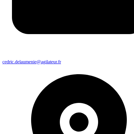
cedric.delaumenie@agilateur.fr