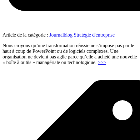
Article de la catégorie :
Journalblog
Stratégie d'entreprise
Nous croyons qu’une transformation réussie ne s’impose pas par le
haut à coup de PowerPoint ou de logiciels complexes. Une
organisation ne devient pas agile parce qu’elle a acheté une nouvelle
"Open
« boîte à outils » managériale ou technologique.
>>>
People
Factory
et
Agilateur.fr
transformation
IA
et
numérique"