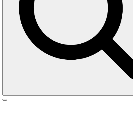
Search
Search
Go
for:
to
top