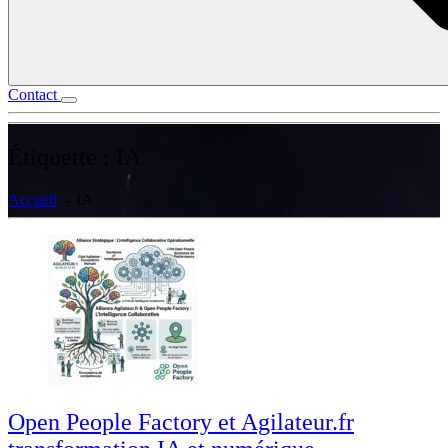
Contact
Étiquette :
IA
Accueil
IA
Open People Factory et Agilateur.fr