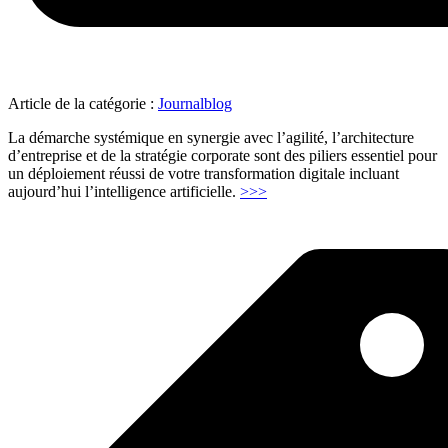
Article de la catégorie :
Journalblog
La démarche systémique en synergie avec l’agilité, l’architecture
d’entreprise et de la stratégie corporate sont des piliers essentiel pour
un déploiement réussi de votre transformation digitale incluant
"IA
aujourd’hui l’intelligence artificielle.
>>>
impact
:
l’importance
d’une
vision
systémique"