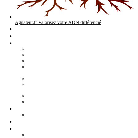
Agilateur.fr
Valorisez votre ADN différencié
Accueil
Expertises
Stratégie d’entreprise
Audits – Enquêtes – Expertises
Diagnostic Stratégique Entreprise & PME | Agilateur
GPEC Numérique et stratégie
Open People Factory et Agilateur.fr transformation IA et
numérique
Restructuration économique, PSE, PDV, RCC
L’agilité est le cœur des transitions que toute personne
mène dans son parcours de vie.
Grand Angle Accélérateur de Performances
Agilateur capital humain – ADN différencié
Développement commercial
Audit de la stratégie commerciale
Entrepreneuriat
Business cases
Stratégie business-case