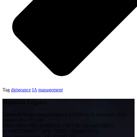
Tag
dirigeance
IA
management
Mentions Légales
Agilateur est une marque déposée à l’INPI le 31 décembre 2020
numéro 20 4 717 042
EIRL Cédric DELAUMENIE - RCS de Limoges SIRET
45169433500063 – APE : 7022Z - Numéro TVA
intracommunautaire : FR1451694335