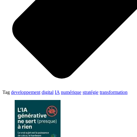
Tag
developpement
digital
IA
numérique
stratégie
transformation