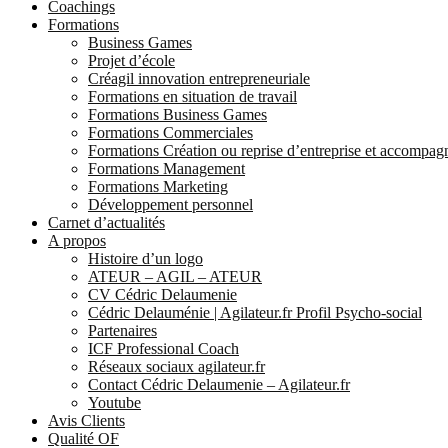
Coachings
Formations
Business Games
Projet d’école
Créagil innovation entrepreneuriale
Formations en situation de travail
Formations Business Games
Formations Commerciales
Formations Création ou reprise d’entreprise et accompa
Formations Management
Formations Marketing
Développement personnel
Carnet d’actualités
A propos
Histoire d’un logo
ATEUR – AGIL – ATEUR
CV Cédric Delaumenie
Cédric Delauménie | Agilateur.fr Profil Psycho-social
Partenaires
ICF Professional Coach
Réseaux sociaux agilateur.fr
Contact Cédric Delaumenie – Agilateur.fr
Youtube
Avis Clients
Qualité OF