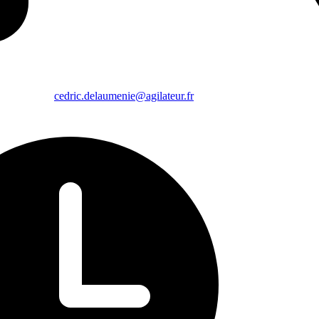
cedric.delaumenie@agilateur.fr