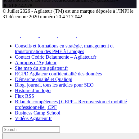
06.61.82.42.78
© Juillet 2026 - Agilateur (TM) est une marque déposée à l’INPI le
31 décembre 2020 numéro 20 4 717 042
facebook
youtube
instagram
linkedin
email
Conseils et formations en stratégie, management et
transformation des PME à Limoges
Contact Cédric Delaumenie – Agilateur.fr
A propos d’Agilateur
Site map du site agilateur.fr
RGPD Agilateur confidentialité des données
Démarche qualité et Qualiopi
Blog, journal, tous les articles pour SEO
Histoire d’un logo
Flux RSS
Bilan de compétences | GEPP – Reconversion et mobilité
professionnelle | CPF
Business Camp School
Vidéos Agilateur.fr