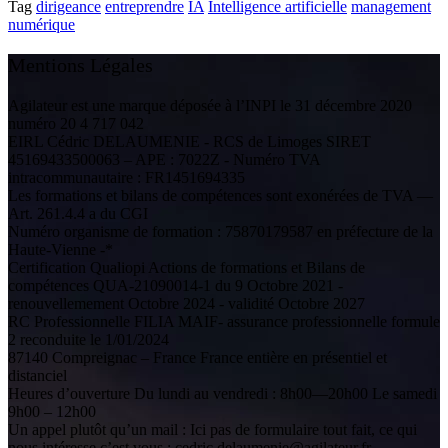
Tag
dirigeance
entreprendre
IA
Intelligence artificielle
management
numérique
Mentions Légales
Agilateur est une marque déposée à l’INPI le 31 décembre 2020
numéro 20 4 717 042
EIRL Cédric DELAUMENIE - RCS de Limoges SIRET
45169433500063 – APE : 7022Z - Numéro TVA
intracommunautaire : FR1451694335
Les formations et bilans de compétences sont exonérées de TVA —
Art. 261.4.4 a du CGI
Numéro organisme de formation : 75870179587 en préfecture de la
Haute-Vienne -*
Certification Qualiopi Actions de formations et Bilans de
compétences QUA-21090014-1 du 9 Octobre 2021 -
renouvellemement Octobre 2024 - validité Octobre 2027
RC Professionnelle FILIA MAIF- assurance professionnelle formule
2 reconduite le 1/01/2024
87140 Compreignac – France France entière en présentiel et
distanciel
Heures d’ouverture Du lundi au vendredi : 8h00—20h00 Le samedi
9h00 – 12h00
Un appel plutôt qu’un mail : Ici pas de formulaire tout fait, ce qui
nous intéresse c’est vous : cedric.delaumenie@agilateur.fr -