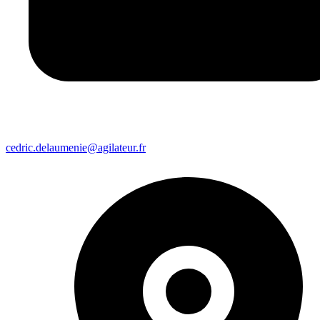
cedric.delaumenie@agilateur.fr