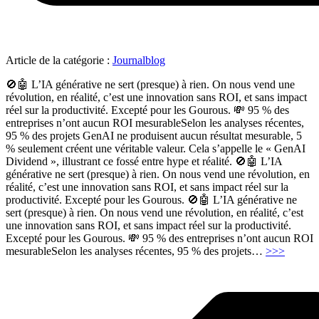
Article de la catégorie :
Journalblog
🚫🤖 L’IA générative ne sert (presque) à rien. On nous vend une
révolution, en réalité, c’est une innovation sans ROI, et sans impact
réel sur la productivité. Excepté pour les Gourous. 💸 95 % des
entreprises n’ont aucun ROI mesurableSelon les analyses récentes,
95 % des projets GenAI ne produisent aucun résultat mesurable, 5
% seulement créent une véritable valeur. Cela s’appelle le « GenAI
Dividend », illustrant ce fossé entre hype et réalité. 🚫🤖 L’IA
générative ne sert (presque) à rien. On nous vend une révolution, en
réalité, c’est une innovation sans ROI, et sans impact réel sur la
productivité. Excepté pour les Gourous. 🚫🤖 L’IA générative ne
sert (presque) à rien. On nous vend une révolution, en réalité, c’est
une innovation sans ROI, et sans impact réel sur la productivité.
Excepté pour les Gourous. 💸 95 % des entreprises n’ont aucun ROI
"L’IA
mesurableSelon les analyses récentes, 95 % des projets
…
>>>
générat
ne
sert
(presqu
à