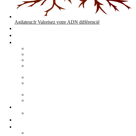
Agilateur.fr
Valorisez votre ADN différencié
Accueil
Expertises
Stratégie d’entreprise
Audits – Enquêtes – Expertises
Diagnostic Stratégique Entreprise & PME | Agilateur
GPEC Numérique et stratégie
Open People Factory et Agilateur.fr transformation IA et
numérique
Restructuration économique, PSE, PDV, RCC
L’agilité est le cœur des transitions que toute personne
mène dans son parcours de vie.
Grand Angle Accélérateur de Performances
Agilateur capital humain – ADN différencié
Développement commercial
Audit de la stratégie commerciale
Entrepreneuriat
Business cases
Stratégie business-case