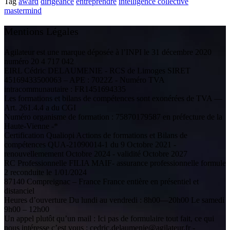
Tag
award
dirigeance
entreprendre
intelligence collective
mastermind
Mentions Légales
Agilateur est une marque déposée à l’INPI le 31 décembre 2020
numéro 20 4 717 042
EIRL Cédric DELAUMENIE - RCS de Limoges SIRET
45169433500063 – APE : 7022Z - Numéro TVA
intracommunautaire : FR1451694335
Les formations et bilans de compétences sont exonérées de TVA —
Art. 261.4.4 a du CGI
Numéro organisme de formation : 75870179587 en préfecture de la
Haute-Vienne -*
Certification Qualiopi Actions de formations et Bilans de
compétences QUA-21090014-1 du 9 Octobre 2021 -
renouvellemement Octobre 2024 - validité Octobre 2027
RC Professionnelle FILIA MAIF- assurance professionnelle formule
2 reconduite le 1/01/2024
87140 Compreignac – France France entière en présentiel et
distanciel
Heures d’ouverture Du lundi au vendredi : 8h00—20h00 Le samedi
9h00 – 12h00
Un appel plutôt qu’un mail : Ici pas de formulaire tout fait, ce qui
nous intéresse c’est vous : cedric.delaumenie@agilateur.fr -