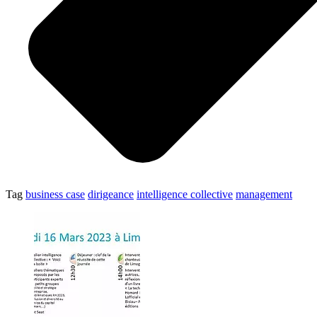
Tag
business case
dirigeance
intelligence collective
management