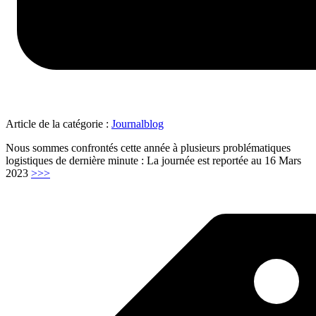
Article de la catégorie :
Journalblog
Nous sommes confrontés cette année à plusieurs problématiques
logistiques de dernière minute : La journée est reportée au 16 Mars
"La
2023
>>>
journée
inspirante
in
Limoges
le
jeudi
16
Mars
2023"