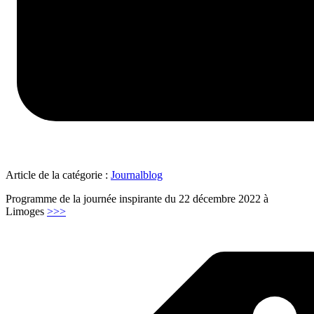
Article de la catégorie :
Journalblog
Programme de la journée inspirante du 22 décembre 2022 à
"Journée
Limoges
>>>
inspirante
22
decembre
2022
in
Limoges"