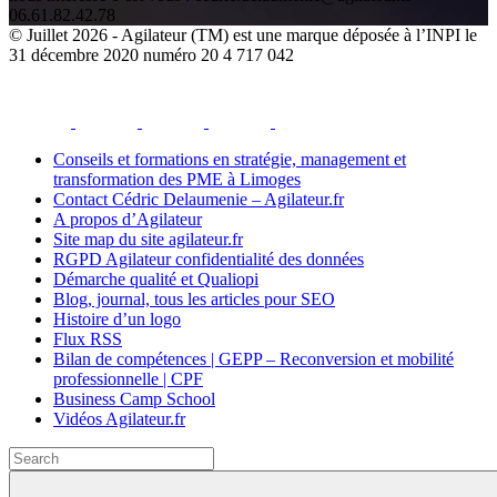
06.61.82.42.78
© Juillet 2026 - Agilateur (TM) est une marque déposée à l’INPI le
31 décembre 2020 numéro 20 4 717 042
facebook
youtube
instagram
linkedin
email
Conseils et formations en stratégie, management et
transformation des PME à Limoges
Contact Cédric Delaumenie – Agilateur.fr
A propos d’Agilateur
Site map du site agilateur.fr
RGPD Agilateur confidentialité des données
Démarche qualité et Qualiopi
Blog, journal, tous les articles pour SEO
Histoire d’un logo
Flux RSS
Bilan de compétences | GEPP – Reconversion et mobilité
professionnelle | CPF
Business Camp School
Vidéos Agilateur.fr