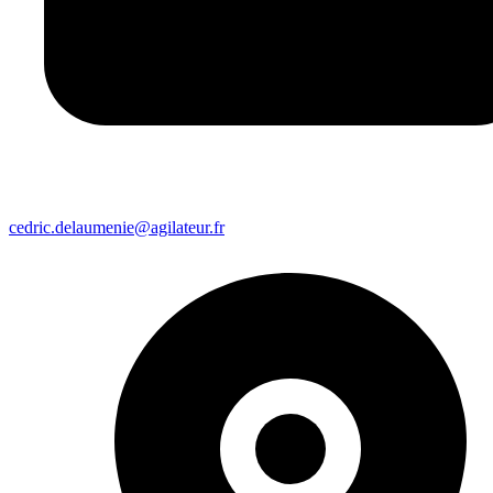
cedric.delaumenie@agilateur.fr