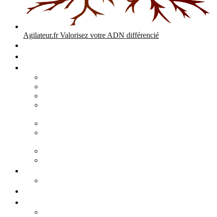
Agilateur.fr
Valorisez votre ADN différencié
Accueil
Expertises
Stratégie d’entreprise
Audits – Enquêtes – Expertises
Diagnostic Stratégique Entreprise & PME | Agilateur
GPEC Numérique et stratégie
Open People Factory et Agilateur.fr transformation IA et
numérique
Restructuration économique, PSE, PDV, RCC
L’agilité est le cœur des transitions que toute personne
mène dans son parcours de vie.
Grand Angle Accélérateur de Performances
Agilateur capital humain – ADN différencié
Développement commercial
Audit de la stratégie commerciale
Entrepreneuriat
Business cases
Stratégie business-case