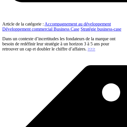
Article de la catégorie :
Accompagnement au développement
Développement commercial Business Case
Stratégie business-case
Dans un contexte d’incertitudes les fondateurs de la marque ont
besoin de redéfinir leur stratégie à un horizon 3 à 5 ans pour
"Elaboration
retrouver un cap et doubler le chiffre d’affaires.
>>>
de
plan
stratégique
à
5
ans"