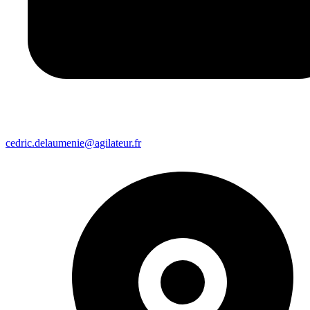
cedric.delaumenie@agilateur.fr