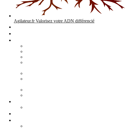
Agilateur.fr
Valorisez votre ADN différencié
Accueil
Expertises
Stratégie d’entreprise
Audits – Enquêtes – Expertises
Diagnostic Stratégique Entreprise & PME | Agilateur
GPEC Numérique et stratégie
Open People Factory et Agilateur.fr transformation IA et
numérique
Restructuration économique, PSE, PDV, RCC
L’agilité est le cœur des transitions que toute personne
mène dans son parcours de vie.
Grand Angle Accélérateur de Performances
Agilateur capital humain – ADN différencié
Développement commercial
Audit de la stratégie commerciale
Entrepreneuriat
Business cases
Stratégie business-case