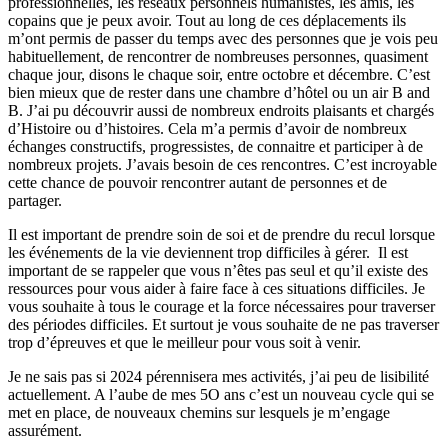
professionnelles, les réseaux personnels humanistes, les amis, les
copains que je peux avoir. Tout au long de ces déplacements ils
m’ont permis de passer du temps avec des personnes que je vois peu
habituellement, de rencontrer de nombreuses personnes, quasiment
chaque jour, disons le chaque soir, entre octobre et décembre. C’est
bien mieux que de rester dans une chambre d’hôtel ou un air B and
B. J’ai pu découvrir aussi de nombreux endroits plaisants et chargés
d’Histoire ou d’histoires. Cela m’a permis d’avoir de nombreux
échanges constructifs, progressistes, de connaitre et participer à de
nombreux projets. J’avais besoin de ces rencontres. C’est incroyable
cette chance de pouvoir rencontrer autant de personnes et de
partager.
Il est important de prendre soin de soi et de prendre du recul lorsque
les événements de la vie deviennent trop difficiles à gérer. Il est
important de se rappeler que vous n’êtes pas seul et qu’il existe des
ressources pour vous aider à faire face à ces situations difficiles. Je
vous souhaite à tous le courage et la force nécessaires pour traverser
des périodes difficiles. Et surtout je vous souhaite de ne pas traverser
trop d’épreuves et que le meilleur pour vous soit à venir.
Je ne sais pas si 2024 pérennisera mes activités, j’ai peu de lisibilité
actuellement. A l’aube de mes 5O ans c’est un nouveau cycle qui se
met en place, de nouveaux chemins sur lesquels je m’engage
assurément.