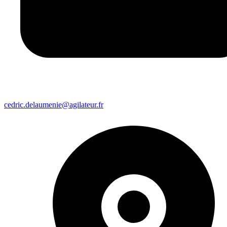
cedric.delaumenie@agilateur.fr