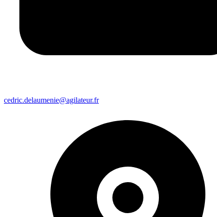
cedric.delaumenie@agilateur.fr