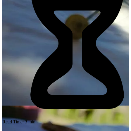
Read Time:
3
min.