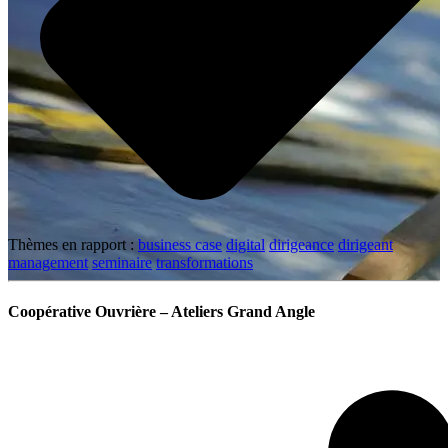
Thèmes en rapport :
business case
digital
dirigeance
dirigeant
management
seminaire
transformations
Coopérative Ouvrière – Ateliers Grand Angle