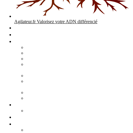
Agilateur.fr
Valorisez votre ADN différencié
Accueil
Expertises
Stratégie d’entreprise
Audits – Enquêtes – Expertises
Diagnostic Stratégique Entreprise & PME | Agilateur
GPEC Numérique et stratégie
Open People Factory et Agilateur.fr transformation IA et
numérique
Restructuration économique, PSE, PDV, RCC
L’agilité est le cœur des transitions que toute personne
mène dans son parcours de vie.
Grand Angle Accélérateur de Performances
Agilateur capital humain – ADN différencié
Développement commercial
Audit de la stratégie commerciale
Entrepreneuriat
Business cases
Stratégie business-case