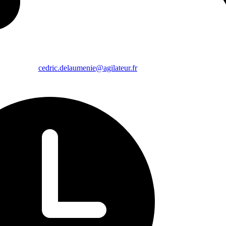
cedric.delaumenie@agilateur.fr