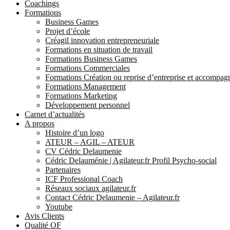
Coachings
Formations
Business Games
Projet d’école
Créagil innovation entrepreneuriale
Formations en situation de travail
Formations Business Games
Formations Commerciales
Formations Création ou reprise d’entreprise et accompa
Formations Management
Formations Marketing
Développement personnel
Carnet d’actualités
A propos
Histoire d’un logo
ATEUR – AGIL – ATEUR
CV Cédric Delaumenie
Cédric Delauménie | Agilateur.fr Profil Psycho-social
Partenaires
ICF Professional Coach
Réseaux sociaux agilateur.fr
Contact Cédric Delaumenie – Agilateur.fr
Youtube
Avis Clients
Qualité OF