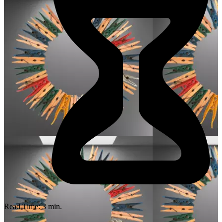
Read Time:
3
min.