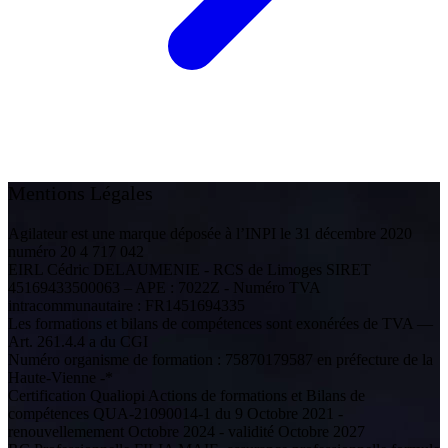
Mentions Légales
Agilateur est une marque déposée à l’INPI le 31 décembre 2020
numéro 20 4 717 042
EIRL Cédric DELAUMENIE - RCS de Limoges SIRET
45169433500063 – APE : 7022Z - Numéro TVA
intracommunautaire : FR1451694335
Les formations et bilans de compétences sont exonérées de TVA —
Art. 261.4.4 a du CGI
Numéro organisme de formation : 75870179587 en préfecture de la
Haute-Vienne -*
Certification Qualiopi Actions de formations et Bilans de
compétences QUA-21090014-1 du 9 Octobre 2021 -
renouvellemement Octobre 2024 - validité Octobre 2027