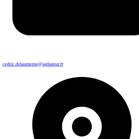
cedric.delaumenie@agilateur.fr