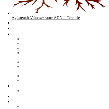
Agilateur.fr
Valorisez votre ADN différencié
Accueil
Expertises
Stratégie d’entreprise
Audits – Enquêtes – Expertises
Diagnostic Stratégique Entreprise & PME | Agilateur
GPEC Numérique et stratégie
Open People Factory et Agilateur.fr transformation IA et
numérique
Restructuration économique, PSE, PDV, RCC
L’agilité est le cœur des transitions que toute personne
mène dans son parcours de vie.
Grand Angle Accélérateur de Performances
Agilateur capital humain – ADN différencié
Développement commercial
Audit de la stratégie commerciale
Entrepreneuriat
Business cases
Stratégie business-case