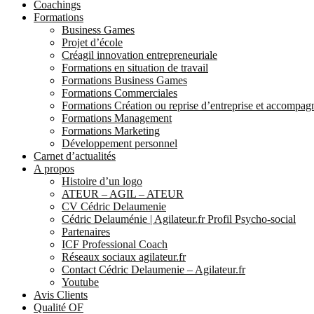
Coachings
Formations
Business Games
Projet d’école
Créagil innovation entrepreneuriale
Formations en situation de travail
Formations Business Games
Formations Commerciales
Formations Création ou reprise d’entreprise et accompa
Formations Management
Formations Marketing
Développement personnel
Carnet d’actualités
A propos
Histoire d’un logo
ATEUR – AGIL – ATEUR
CV Cédric Delaumenie
Cédric Delauménie | Agilateur.fr Profil Psycho-social
Partenaires
ICF Professional Coach
Réseaux sociaux agilateur.fr
Contact Cédric Delaumenie – Agilateur.fr
Youtube
Avis Clients
Qualité OF