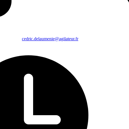
cedric.delaumenie@agilateur.fr