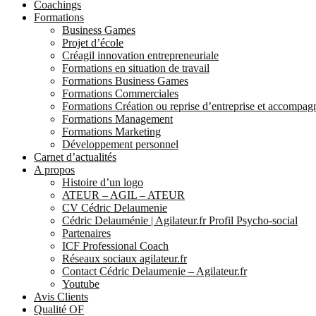
Coachings
Formations
Business Games
Projet d’école
Créagil innovation entrepreneuriale
Formations en situation de travail
Formations Business Games
Formations Commerciales
Formations Création ou reprise d’entreprise et accompa
Formations Management
Formations Marketing
Développement personnel
Carnet d’actualités
A propos
Histoire d’un logo
ATEUR – AGIL – ATEUR
CV Cédric Delaumenie
Cédric Delauménie | Agilateur.fr Profil Psycho-social
Partenaires
ICF Professional Coach
Réseaux sociaux agilateur.fr
Contact Cédric Delaumenie – Agilateur.fr
Youtube
Avis Clients
Qualité OF