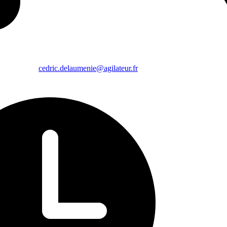
cedric.delaumenie@agilateur.fr