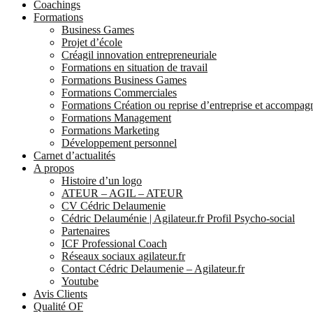
Coachings
Formations
Business Games
Projet d’école
Créagil innovation entrepreneuriale
Formations en situation de travail
Formations Business Games
Formations Commerciales
Formations Création ou reprise d’entreprise et accompa
Formations Management
Formations Marketing
Développement personnel
Carnet d’actualités
A propos
Histoire d’un logo
ATEUR – AGIL – ATEUR
CV Cédric Delaumenie
Cédric Delauménie | Agilateur.fr Profil Psycho-social
Partenaires
ICF Professional Coach
Réseaux sociaux agilateur.fr
Contact Cédric Delaumenie – Agilateur.fr
Youtube
Avis Clients
Qualité OF