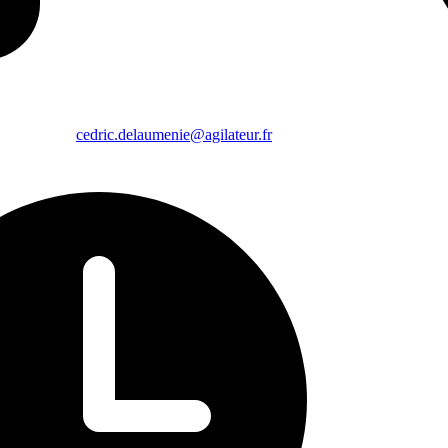
cedric.delaumenie@agilateur.fr