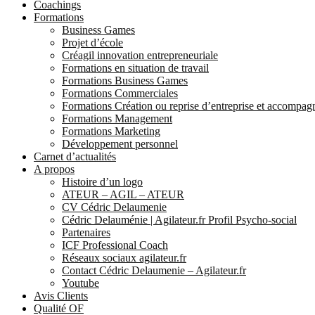
Coachings
Formations
Business Games
Projet d’école
Créagil innovation entrepreneuriale
Formations en situation de travail
Formations Business Games
Formations Commerciales
Formations Création ou reprise d’entreprise et accompa
Formations Management
Formations Marketing
Développement personnel
Carnet d’actualités
A propos
Histoire d’un logo
ATEUR – AGIL – ATEUR
CV Cédric Delaumenie
Cédric Delauménie | Agilateur.fr Profil Psycho-social
Partenaires
ICF Professional Coach
Réseaux sociaux agilateur.fr
Contact Cédric Delaumenie – Agilateur.fr
Youtube
Avis Clients
Qualité OF