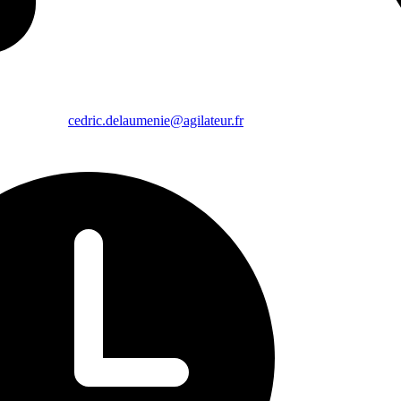
cedric.delaumenie@agilateur.fr