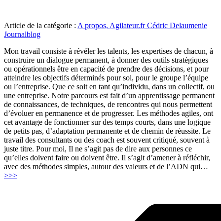
Article de la catégorie :
A propos, Agilateur.fr Cédric Delaumenie
Journalblog
Mon travail consiste à révéler les talents, les expertises de chacun, à
construire un dialogue permanent, à donner des outils stratégiques
ou opérationnels être en capacité de prendre des décisions, et pour
atteindre les objectifs déterminés pour soi, pour le groupe l’équipe
ou l’entreprise. Que ce soit en tant qu’individu, dans un collectif, ou
une entreprise. Notre parcours est fait d’un apprentissage permanent
de connaissances, de techniques, de rencontres qui nous permettent
d’évoluer en permanence et de progresser. Les méthodes agiles, ont
cet avantage de fonctionner sur des temps courts, dans une logique
de petits pas, d’adaptation permanente et de chemin de réussite. Le
travail des consultants ou des coach est souvent critiqué, souvent à
juste titre. Pour moi, Il ne s’agit pas de dire aux personnes ce
qu’elles doivent faire ou doivent être. Il s’agit d’amener à réfléchir,
avec des méthodes simples, autour des valeurs et de l’ADN qui
…
"L’agilité
>>>
est
le
cœur
des
transitions