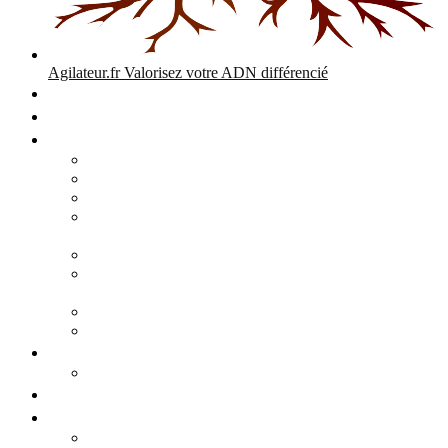
Agilateur.fr
Valorisez votre ADN différencié
Accueil
Expertises
Stratégie d’entreprise
Audits – Enquêtes – Expertises
Diagnostic Stratégique Entreprise & PME | Agilateur
GPEC Numérique et stratégie
Open People Factory et Agilateur.fr transformation IA et
numérique
Restructuration économique, PSE, PDV, RCC
L’agilité est le cœur des transitions que toute personne
mène dans son parcours de vie.
Grand Angle Accélérateur de Performances
Agilateur capital humain – ADN différencié
Développement commercial
Audit de la stratégie commerciale
Entrepreneuriat
Business cases
Stratégie business-case