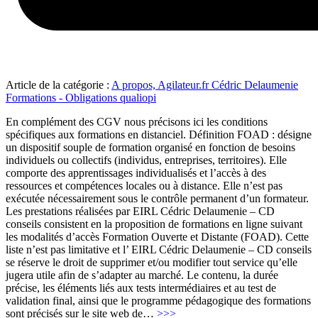
Article de la catégorie :
A propos, Agilateur.fr Cédric Delaumenie
Formations - Obligations qualiopi
En complément des CGV nous précisons ici les conditions
spécifiques aux formations en distanciel. Définition FOAD : désigne
un dispositif souple de formation organisé en fonction de besoins
individuels ou collectifs (individus, entreprises, territoires). Elle
comporte des apprentissages individualisés et l’accès à des
ressources et compétences locales ou à distance. Elle n’est pas
exécutée nécessairement sous le contrôle permanent d’un formateur.
Les prestations réalisées par EIRL Cédric Delaumenie – CD
conseils consistent en la proposition de formations en ligne suivant
les modalités d’accès Formation Ouverte et Distante (FOAD). Cette
liste n’est pas limitative et l’ EIRL Cédric Delaumenie – CD conseils
se réserve le droit de supprimer et/ou modifier tout service qu’elle
jugera utile afin de s’adapter au marché. Le contenu, la durée
précise, les éléments liés aux tests intermédiaires et au test de
validation final, ainsi que le programme pédagogique des formations
"CDG
sont précisés sur le site web de
…
>>>