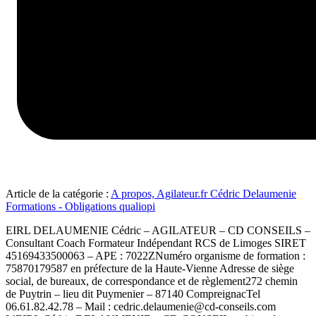
Article de la catégorie :
A propos, Agilateur.fr Cédric Delaumenie
Formations - Obligations qualiopi
EIRL DELAUMENIE Cédric – AGILATEUR – CD CONSEILS –
Consultant Coach Formateur Indépendant RCS de Limoges SIRET
45169433500063 – APE : 7022ZNuméro organisme de formation :
75870179587 en préfecture de la Haute-Vienne Adresse de siège
social, de bureaux, de correspondance et de règlement272 chemin
de Puytrin – lieu dit Puymenier – 87140 CompreignacTel
06.61.82.42.78 – Mail : cedric.delaumenie@cd-conseils.com