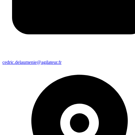
cedric.delaumenie@agilateur.fr