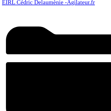
EIRL Cédric Delaumènie -Agilateur.fr