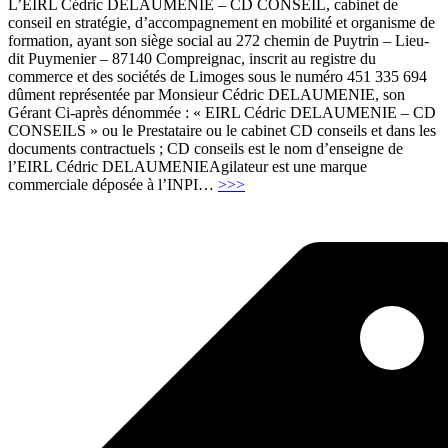
L’EIRL Cédric DELAUMENIE – CD CONSEIL, cabinet de
conseil en stratégie, d’accompagnement en mobilité et organisme de
formation, ayant son siège social au 272 chemin de Puytrin – Lieu-
dit Puymenier – 87140 Compreignac, inscrit au registre du
commerce et des sociétés de Limoges sous le numéro 451 335 694
dûment représentée par Monsieur Cédric DELAUMENIE, son
Gérant Ci-après dénommée : « EIRL Cédric DELAUMENIE – CD
CONSEILS » ou le Prestataire ou le cabinet CD conseils et dans les
documents contractuels ; CD conseils est le nom d’enseigne de
l’EIRL Cédric DELAUMENIEAgilateur est une marque
"CDG
commerciale déposée à l’INPI
…
>>>
:
Conditions
Générales
de
Vente
–
EIRL
Cédric
Delaumenie
–
Agilateur.fr"