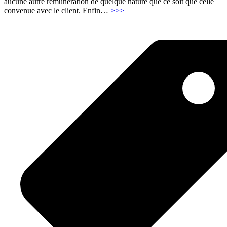
aucune autre rémunération de quelque nature que ce soit que celle
"Code
convenue avec le client. Enfin
…
>>>
de
déontologie
–
EIRL
Cédric
Delauménie
–
Agilateur.fr"