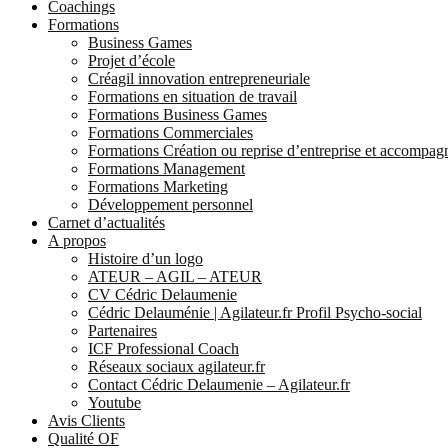
Coachings
Formations
Business Games
Projet d’école
Créagil innovation entrepreneuriale
Formations en situation de travail
Formations Business Games
Formations Commerciales
Formations Création ou reprise d’entreprise et accompa
Formations Management
Formations Marketing
Développement personnel
Carnet d’actualités
A propos
Histoire d’un logo
ATEUR – AGIL – ATEUR
CV Cédric Delaumenie
Cédric Delauménie | Agilateur.fr Profil Psycho-social
Partenaires
ICF Professional Coach
Réseaux sociaux agilateur.fr
Contact Cédric Delaumenie – Agilateur.fr
Youtube
Avis Clients
Qualité OF