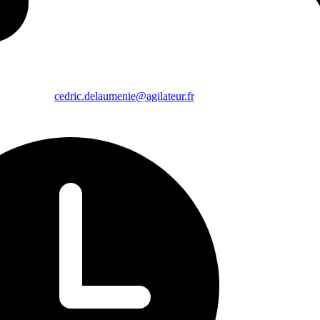
cedric.delaumenie@agilateur.fr