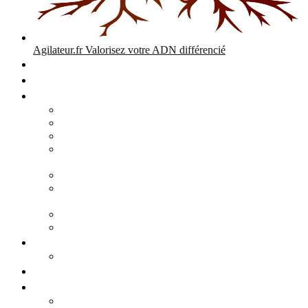
Agilateur.fr
Valorisez votre ADN différencié
Accueil
Expertises
Stratégie d’entreprise
Audits – Enquêtes – Expertises
Diagnostic Stratégique Entreprise & PME | Agilateur
GPEC Numérique et stratégie
Open People Factory et Agilateur.fr transformation IA et
numérique
Restructuration économique, PSE, PDV, RCC
L’agilité est le cœur des transitions que toute personne
mène dans son parcours de vie.
Grand Angle Accélérateur de Performances
Agilateur capital humain – ADN différencié
Développement commercial
Audit de la stratégie commerciale
Entrepreneuriat
Business cases
Stratégie business-case