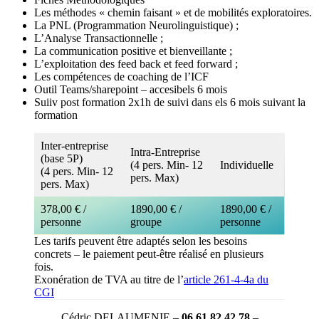
Les méthodes « chemin faisant » et de mobilités exploratoires.
La PNL (Programmation Neurolinguistique) ;
L’Analyse Transactionnelle ;
La communication positive et bienveillante ;
L’exploitation des feed back et feed forward ;
Les compétences de coaching de l’ICF
Outil Teams/sharepoint – accesibels 6 mois
Suiiv post formation 2x1h de suivi dans els 6 mois suivant la
formation
Inter-entreprise
Intra-Entreprise
(base 5P)
(4 pers. Min- 12
Individuelle
(4 pers. Min- 12
pers. Max)
pers. Max)
378,00 € /
1890,00 € /
1890,00 € /
personne
groupe
personne
Les tarifs peuvent être adaptés selon les besoins
concrets – le paiement peut-être réalisé en plusieurs
fois.
Exonération de TVA au titre de l’
article 261-4-4a du
CGI
Cédric DELAUMENIE –
06.61.82.42.78
–