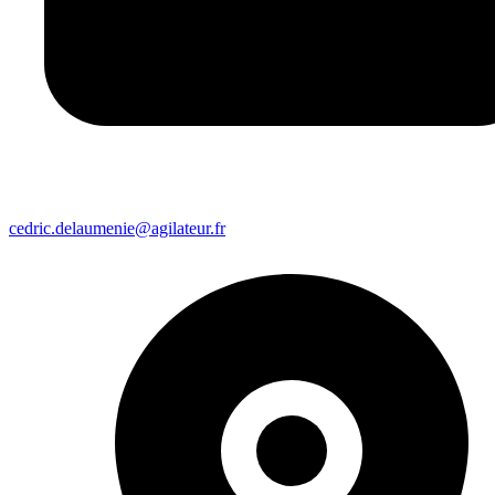
cedric.delaumenie@agilateur.fr