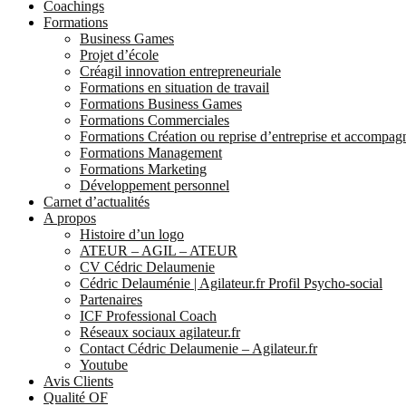
Coachings
Formations
Business Games
Projet d’école
Créagil innovation entrepreneuriale
Formations en situation de travail
Formations Business Games
Formations Commerciales
Formations Création ou reprise d’entreprise et accompa
Formations Management
Formations Marketing
Développement personnel
Carnet d’actualités
A propos
Histoire d’un logo
ATEUR – AGIL – ATEUR
CV Cédric Delaumenie
Cédric Delauménie | Agilateur.fr Profil Psycho-social
Partenaires
ICF Professional Coach
Réseaux sociaux agilateur.fr
Contact Cédric Delaumenie – Agilateur.fr
Youtube
Avis Clients
Qualité OF