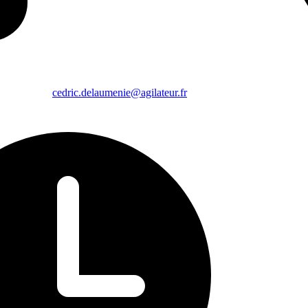
cedric.delaumenie@agilateur.fr