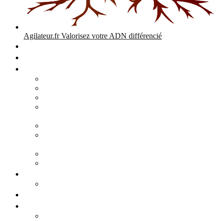
Agilateur.fr
Valorisez votre ADN différencié
Accueil
Expertises
Stratégie d’entreprise
Audits – Enquêtes – Expertises
Diagnostic Stratégique Entreprise & PME | Agilateur
GPEC Numérique et stratégie
Open People Factory et Agilateur.fr transformation IA et
numérique
Restructuration économique, PSE, PDV, RCC
L’agilité est le cœur des transitions que toute personne
mène dans son parcours de vie.
Grand Angle Accélérateur de Performances
Agilateur capital humain – ADN différencié
Développement commercial
Audit de la stratégie commerciale
Entrepreneuriat
Business cases
Stratégie business-case