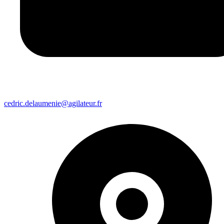
cedric.delaumenie@agilateur.fr