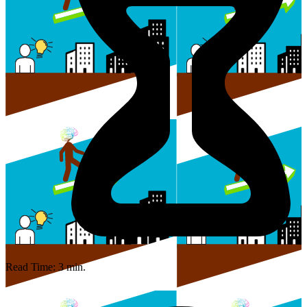
Read Time:
3
min.