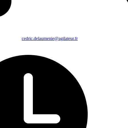
cedric.delaumenie@agilateur.fr