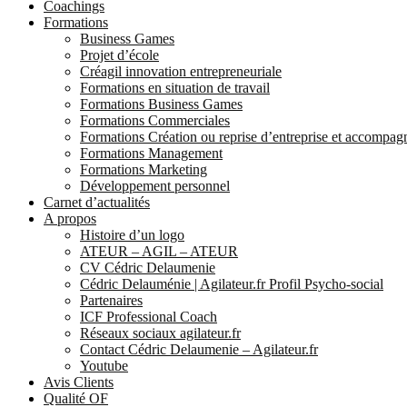
Coachings
Formations
Business Games
Projet d’école
Créagil innovation entrepreneuriale
Formations en situation de travail
Formations Business Games
Formations Commerciales
Formations Création ou reprise d’entreprise et accompa
Formations Management
Formations Marketing
Développement personnel
Carnet d’actualités
A propos
Histoire d’un logo
ATEUR – AGIL – ATEUR
CV Cédric Delaumenie
Cédric Delauménie | Agilateur.fr Profil Psycho-social
Partenaires
ICF Professional Coach
Réseaux sociaux agilateur.fr
Contact Cédric Delaumenie – Agilateur.fr
Youtube
Avis Clients
Qualité OF