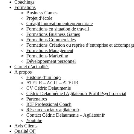
Coachings
Formations
Business Games
Projet d’école
Créagil innovation entrepreneuriale
Formations en situation de travail
Formations Business Games
Formations Commerciales
Formations Création ou reprise d’entreprise et accompa
Formations Management
Formations Marketing
Développement personnel
Carnet d’actualités
A propos
Histoire d’un logo
ATEUR – AGIL – ATEUR
CV Cédric Delaumenie
Cédric Delauménie | Agilateur.fr Profil Psycho-social
Partenaires
ICF Professional Coach
Réseaux sociaux agilateur.fr
Contact Cédric Delaumenie – Agilateur.fr
Youtube
Avis Clients
Qualité OF