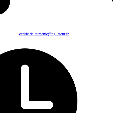
cedric.delaumenie@agilateur.fr