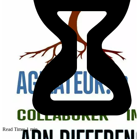
Read Time:
1
min.