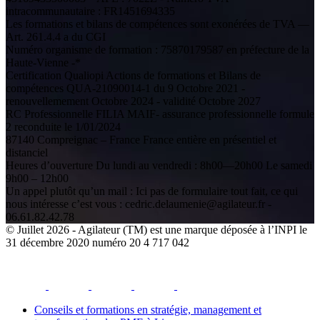
intracommunautaire : FR1451694335
Les formations et bilans de compétences sont exonérées de TVA —
Art. 261.4.4 a du CGI
Numéro organisme de formation : 75870179587 en préfecture de la
Haute-Vienne -*
Certification Qualiopi Actions de formations et Bilans de
compétences QUA-21090014-1 du 9 Octobre 2021 -
renouvellemement Octobre 2024 - validité Octobre 2027
RC Professionnelle FILIA MAIF- assurance professionnelle formule
2 reconduite le 1/01/2024
87140 Compreignac – France France entière en présentiel et
distanciel
Heures d’ouverture Du lundi au vendredi : 8h00—20h00 Le samedi
9h00 – 12h00
Un appel plutôt qu’un mail : Ici pas de formulaire tout fait, ce qui
nous intéresse c’est vous : cedric.delaumenie@agilateur.fr -
06.61.82.42.78
© Juillet 2026 - Agilateur (TM) est une marque déposée à l’INPI le
31 décembre 2020 numéro 20 4 717 042
facebook
youtube
instagram
linkedin
email
Conseils et formations en stratégie, management et