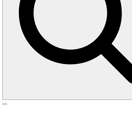
Search
Search
Go
for:
to
top