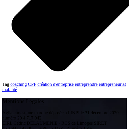
Tag
coaching
CPF
création d'entreprise
entreprendre
entrepreneuriat
mobilité
Mentions Légales
Agilateur est une marque déposée à l’INPI le 31 décembre 2020
numéro 20 4 717 042
EIRL Cédric DELAUMENIE - RCS de Limoges SIRET
45169433500063 – APE : 7022Z - Numéro TVA