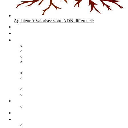
Agilateur.fr
Valorisez votre ADN différencié
Accueil
Expertises
Stratégie d’entreprise
Audits – Enquêtes – Expertises
Diagnostic Stratégique Entreprise & PME | Agilateur
GPEC Numérique et stratégie
Open People Factory et Agilateur.fr transformation IA et
numérique
Restructuration économique, PSE, PDV, RCC
L’agilité est le cœur des transitions que toute personne
mène dans son parcours de vie.
Grand Angle Accélérateur de Performances
Agilateur capital humain – ADN différencié
Développement commercial
Audit de la stratégie commerciale
Entrepreneuriat
Business cases
Stratégie business-case