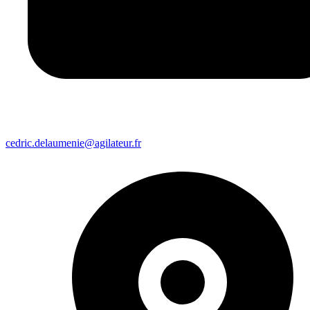
cedric.delaumenie@agilateur.fr