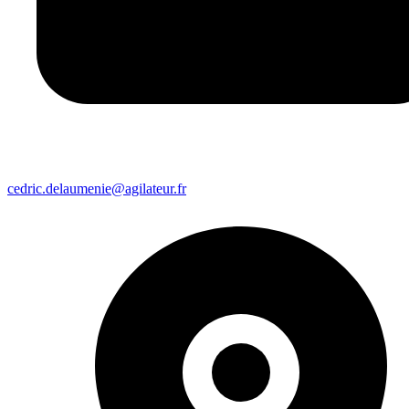
cedric.delaumenie@agilateur.fr