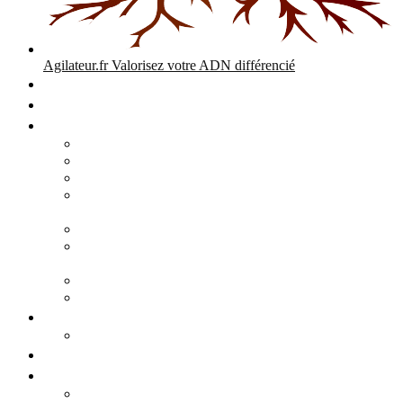
Agilateur.fr
Valorisez votre ADN différencié
Accueil
Expertises
Stratégie d’entreprise
Audits – Enquêtes – Expertises
Diagnostic Stratégique Entreprise & PME | Agilateur
GPEC Numérique et stratégie
Open People Factory et Agilateur.fr transformation IA et
numérique
Restructuration économique, PSE, PDV, RCC
L’agilité est le cœur des transitions que toute personne
mène dans son parcours de vie.
Grand Angle Accélérateur de Performances
Agilateur capital humain – ADN différencié
Développement commercial
Audit de la stratégie commerciale
Entrepreneuriat
Business cases
Stratégie business-case