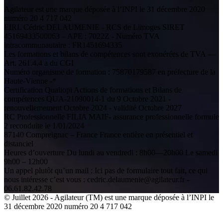
Agilateur est une marque déposée à l’INPI le 31 décembre 2020
numéro 20 4 717 042
EIRL Cédric DELAUMENIE - RCS de Limoges SIRET
45169433500063 – APE : 7022Z - Numéro TVA
intracommunautaire : FR1451694335
Les formations et bilans de compétences sont exonérées de TVA —
Art. 261.4.4 a du CGI
Numéro organisme de formation : 75870179587 en préfecture de la
Haute-Vienne -*
Certification Qualiopi Actions de formations et Bilans de
compétences QUA-21090014-1 du 9 Octobre 2021 -
renouvellemement Octobre 2024 - validité Octobre 2027
RC Professionnelle FILIA MAIF- assurance professionnelle formule
2 reconduite le 1/01/2024
87140 Compreignac – France France entière en présentiel et
distanciel
Heures d’ouverture Du lundi au vendredi : 8h00—20h00 Le samedi
9h00 – 12h00
Un appel plutôt qu’un mail : Ici pas de formulaire tout fait, ce qui
nous intéresse c’est vous : cedric.delaumenie@agilateur.fr -
06.61.82.42.78
© Juillet 2026 - Agilateur (TM) est une marque déposée à l’INPI le
31 décembre 2020 numéro 20 4 717 042
facebook
youtube
instagram
linkedin
email