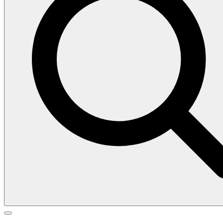
Search
Search
Go
for:
to