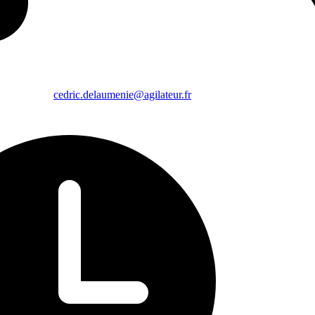
cedric.delaumenie@agilateur.fr