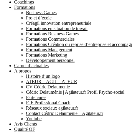
Coachings
Formations
Business Games
Projet d’école
Créagil innovation entrepreneuriale
Formations en situation de travail
Formations Business Games
Formations Commerciales
Formations Création ou reprise d’entreprise et accompa
Formations Management
Formations Marketing
Développement personnel
Carnet d’actualités
A propos
Histoire d’un logo
ATEUR – AGIL – ATEUR
CV Cédric Delaumenie
Cédric Delauménie | Agilateur.fr Profil Psycho-social
Partenaires
ICF Professional Coach
Réseaux sociaux agilateur.fr
Contact Cédric Delaumenie – Agilateur.fr
Youtube
Avis Clients
Qualité OF