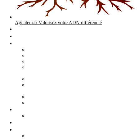
Agilateur.fr
Valorisez votre ADN différencié
Accueil
Expertises
Stratégie d’entreprise
Audits – Enquêtes – Expertises
Diagnostic Stratégique Entreprise & PME | Agilateur
GPEC Numérique et stratégie
Open People Factory et Agilateur.fr transformation IA et
numérique
Restructuration économique, PSE, PDV, RCC
L’agilité est le cœur des transitions que toute personne
mène dans son parcours de vie.
Grand Angle Accélérateur de Performances
Agilateur capital humain – ADN différencié
Développement commercial
Audit de la stratégie commerciale
Entrepreneuriat
Business cases
Stratégie business-case