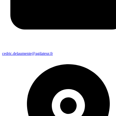
cedric.delaumenie@agilateur.fr