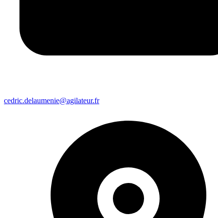
cedric.delaumenie@agilateur.fr