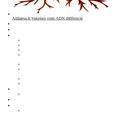
Agilateur.fr
Valorisez votre ADN différencié
Accueil
Expertises
Stratégie d’entreprise
Audits – Enquêtes – Expertises
Diagnostic Stratégique Entreprise & PME | Agilateur
GPEC Numérique et stratégie
Open People Factory et Agilateur.fr transformation IA et
numérique
Restructuration économique, PSE, PDV, RCC
L’agilité est le cœur des transitions que toute personne
mène dans son parcours de vie.
Grand Angle Accélérateur de Performances
Agilateur capital humain – ADN différencié
Développement commercial
Audit de la stratégie commerciale
Entrepreneuriat
Business cases
Stratégie business-case