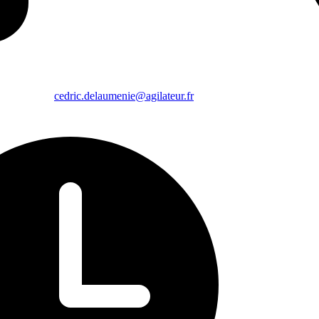
cedric.delaumenie@agilateur.fr