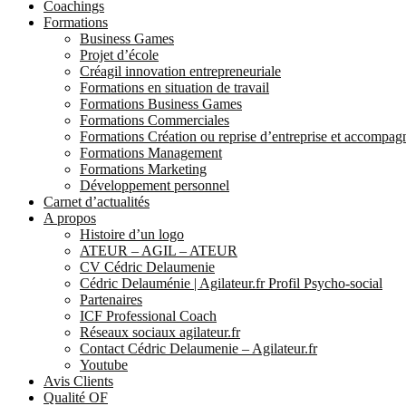
Coachings
Formations
Business Games
Projet d’école
Créagil innovation entrepreneuriale
Formations en situation de travail
Formations Business Games
Formations Commerciales
Formations Création ou reprise d’entreprise et accompa
Formations Management
Formations Marketing
Développement personnel
Carnet d’actualités
A propos
Histoire d’un logo
ATEUR – AGIL – ATEUR
CV Cédric Delaumenie
Cédric Delauménie | Agilateur.fr Profil Psycho-social
Partenaires
ICF Professional Coach
Réseaux sociaux agilateur.fr
Contact Cédric Delaumenie – Agilateur.fr
Youtube
Avis Clients
Qualité OF