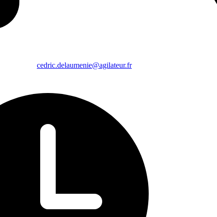
cedric.delaumenie@agilateur.fr