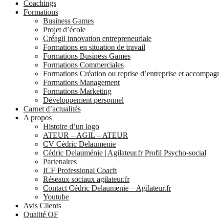
Coachings
Formations
Business Games
Projet d’école
Créagil innovation entrepreneuriale
Formations en situation de travail
Formations Business Games
Formations Commerciales
Formations Création ou reprise d’entreprise et accompa
Formations Management
Formations Marketing
Développement personnel
Carnet d’actualités
A propos
Histoire d’un logo
ATEUR – AGIL – ATEUR
CV Cédric Delaumenie
Cédric Delauménie | Agilateur.fr Profil Psycho-social
Partenaires
ICF Professional Coach
Réseaux sociaux agilateur.fr
Contact Cédric Delaumenie – Agilateur.fr
Youtube
Avis Clients
Qualité OF