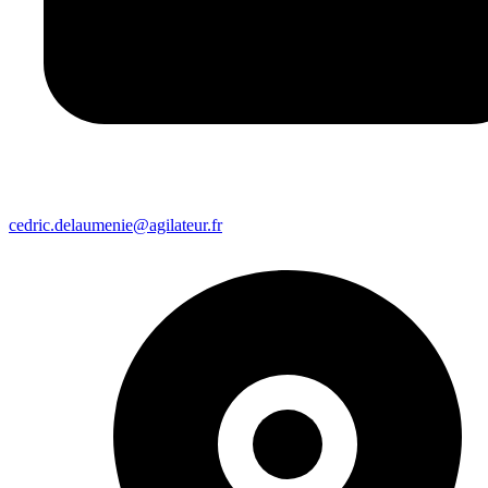
cedric.delaumenie@agilateur.fr