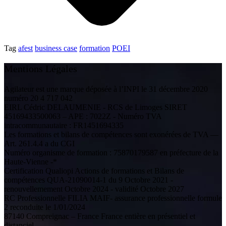
Tag
afest
business case
formation
POEI
Mentions Légales
Agilateur est une marque déposée à l’INPI le 31 décembre 2020
numéro 20 4 717 042
EIRL Cédric DELAUMENIE - RCS de Limoges SIRET
45169433500063 – APE : 7022Z - Numéro TVA
intracommunautaire : FR1451694335
Les formations et bilans de compétences sont exonérées de TVA —
Art. 261.4.4 a du CGI
Numéro organisme de formation : 75870179587 en préfecture de la
Haute-Vienne -*
Certification Qualiopi Actions de formations et Bilans de
compétences QUA-21090014-1 du 9 Octobre 2021 -
renouvellemement Octobre 2024 - validité Octobre 2027
RC Professionnelle FILIA MAIF- assurance professionnelle formule
2 reconduite le 1/01/2024
87140 Compreignac – France France entière en présentiel et
distanciel