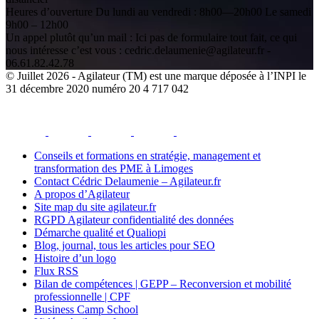
Heures d’ouverture Du lundi au vendredi : 8h00—20h00 Le samedi
9h00 – 12h00
Un appel plutôt qu’un mail : Ici pas de formulaire tout fait, ce qui
nous intéresse c’est vous : cedric.delaumenie@agilateur.fr -
06.61.82.42.78
© Juillet 2026 - Agilateur (TM) est une marque déposée à l’INPI le
31 décembre 2020 numéro 20 4 717 042
facebook
youtube
instagram
linkedin
email
Conseils et formations en stratégie, management et
transformation des PME à Limoges
Contact Cédric Delaumenie – Agilateur.fr
A propos d’Agilateur
Site map du site agilateur.fr
RGPD Agilateur confidentialité des données
Démarche qualité et Qualiopi
Blog, journal, tous les articles pour SEO
Histoire d’un logo
Flux RSS
Bilan de compétences | GEPP – Reconversion et mobilité
professionnelle | CPF
Business Camp School