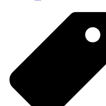
AFEST
–
POE
–
Grande
distribution"