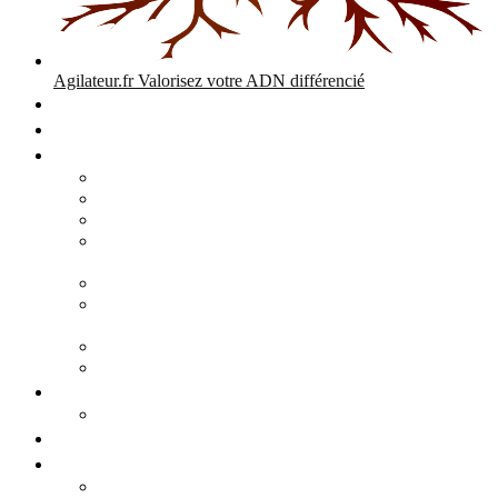
Agilateur.fr
Valorisez votre ADN différencié
Accueil
Expertises
Stratégie d’entreprise
Audits – Enquêtes – Expertises
Diagnostic Stratégique Entreprise & PME | Agilateur
GPEC Numérique et stratégie
Open People Factory et Agilateur.fr transformation IA et
numérique
Restructuration économique, PSE, PDV, RCC
L’agilité est le cœur des transitions que toute personne
mène dans son parcours de vie.
Grand Angle Accélérateur de Performances
Agilateur capital humain – ADN différencié
Développement commercial
Audit de la stratégie commerciale
Entrepreneuriat
Business cases
Stratégie business-case