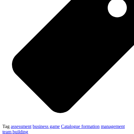
Tag
assessment
business game
Catalogue formation
management
team building