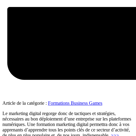
Article de la catégorie :
Formations Business Games
Le marketing digital regorge donc de tactiques et stratégies,
nécessaires au bon déploiement d’une entreprise sur les plateformes
numériques. Une formation marketing digital permettra donc à vos
apprenants d’apprendre tous les points clés de ce secteur d’activité,
"Market
de plus en plus populaire et, de nos jours, indispensable.
>>>