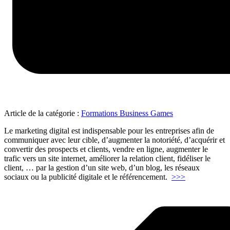
Article de la catégorie :
Formations Business Games
Le marketing digital est indispensable pour les entreprises afin de
communiquer avec leur cible, d’augmenter la notoriété, d’acquérir et
convertir des prospects et clients, vendre en ligne, augmenter le
trafic vers un site internet, améliorer la relation client, fidéliser le
client, … par la gestion d’un site web, d’un blog, les réseaux
"Elaborer
sociaux ou la publicité digitale et le référencement.
>>>
et
piloter
une
stratégie
digitale"