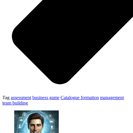
Tag
assessment
business game
Catalogue formation
management
team building