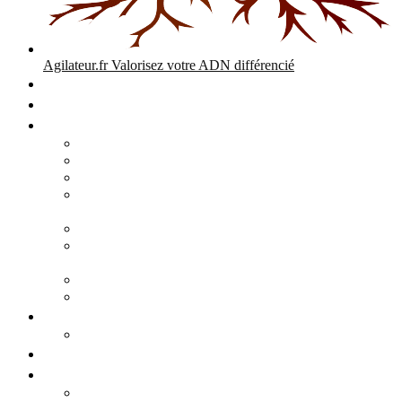
Agilateur.fr
Valorisez votre ADN différencié
Accueil
Expertises
Stratégie d’entreprise
Audits – Enquêtes – Expertises
Diagnostic Stratégique Entreprise & PME | Agilateur
GPEC Numérique et stratégie
Open People Factory et Agilateur.fr transformation IA et
numérique
Restructuration économique, PSE, PDV, RCC
L’agilité est le cœur des transitions que toute personne
mène dans son parcours de vie.
Grand Angle Accélérateur de Performances
Agilateur capital humain – ADN différencié
Développement commercial
Audit de la stratégie commerciale
Entrepreneuriat
Business cases
Stratégie business-case