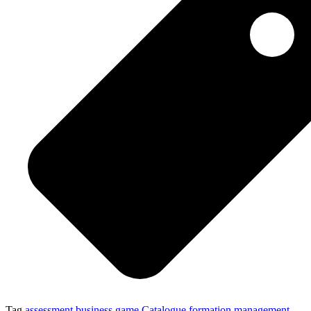
Tag
assessment
business game
Catalogue formation
management