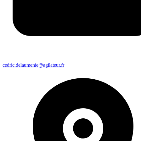
cedric.delaumenie@agilateur.fr