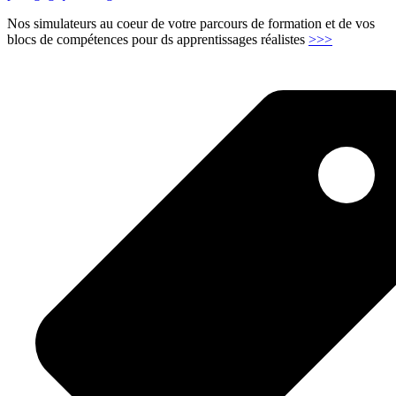
Nos simulateurs au coeur de votre parcours de formation et de vos
"Parcours
blocs de compétences pour ds apprentissages réalistes
>>>
certifiant
ou
diplomant
–
business
games
écoles"