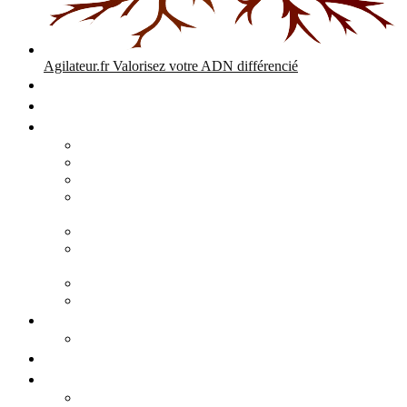
Agilateur.fr
Valorisez votre ADN différencié
Accueil
Expertises
Stratégie d’entreprise
Audits – Enquêtes – Expertises
Diagnostic Stratégique Entreprise & PME | Agilateur
GPEC Numérique et stratégie
Open People Factory et Agilateur.fr transformation IA et
numérique
Restructuration économique, PSE, PDV, RCC
L’agilité est le cœur des transitions que toute personne
mène dans son parcours de vie.
Grand Angle Accélérateur de Performances
Agilateur capital humain – ADN différencié
Développement commercial
Audit de la stratégie commerciale
Entrepreneuriat
Business cases
Stratégie business-case