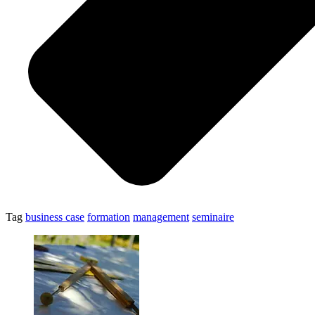
Tag
business case
formation
management
seminaire