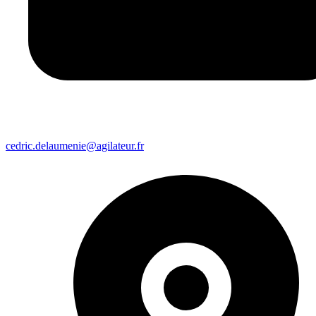
cedric.delaumenie@agilateur.fr