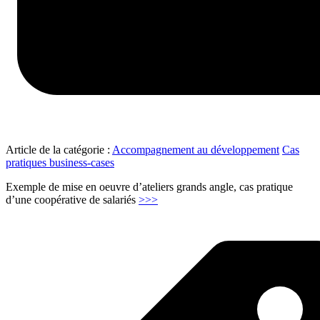
Article de la catégorie :
Accompagnement au développement
Cas
pratiques business-cases
Exemple de mise en oeuvre d’ateliers grands angle, cas pratique
"Coopérative
d’une coopérative de salariés
>>>
Ouvrière
–
Ateliers
Grand
Angle"