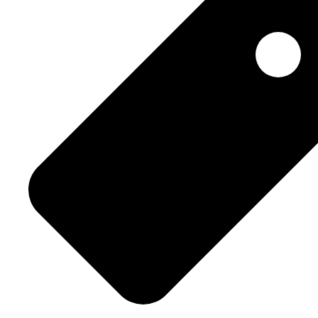
–
RCC
–
Mobilités
Emploi-
Reclassement"