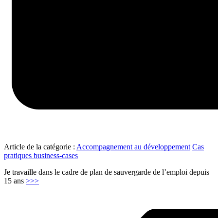
Article de la catégorie :
Accompagnement au développement
Cas
pratiques business-cases
Je travaille dans le cadre de plan de sauvergarde de l’emploi depuis
"Mes
15 ans
>>>
mission
PSE
–
PDV