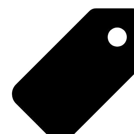
–
Business
Games"