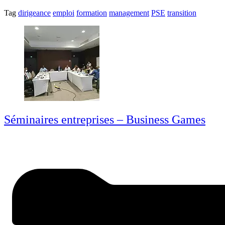
Tag
dirigeance
emploi
formation
management
PSE
transition
Séminaires entreprises – Business Games