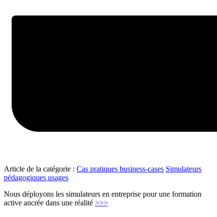
Article de la catégorie :
Cas pratiques business-cases
Simulateurs
pédagogiques usages
Nous déployons les simulateurs en entreprise pour une formation
"Séminaires
active ancrée dans une réalité
>>>
entreprises