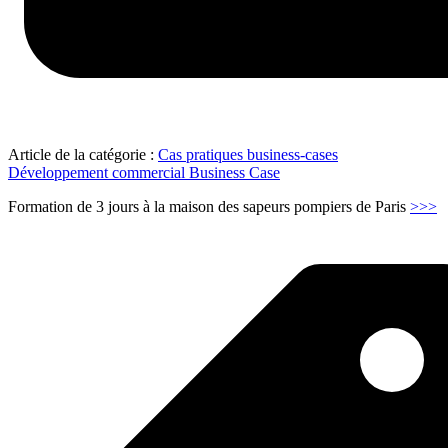
Article de la catégorie :
Cas pratiques business-cases
Développement commercial Business Case
"
Formation de 3 jours à la maison des sapeurs pompiers de Paris
>>>
d
S
p
–
f