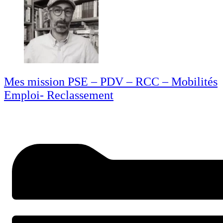
Mes mission PSE – PDV – RCC – Mobilités
Emploi- Reclassement