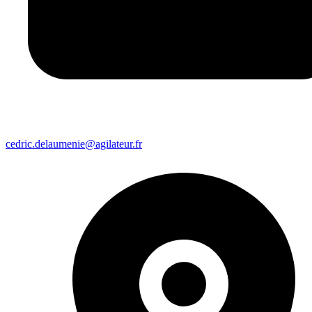
cedric.delaumenie@agilateur.fr