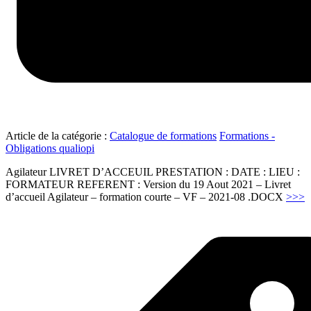
Article de la catégorie :
Catalogue de formations
Formations -
Obligations qualiopi
Agilateur LIVRET D’ACCEUIL PRESTATION : DATE : LIEU :
FORMATEUR REFERENT : Version du 19 Aout 2021 – Livret
"
d’accueil Agilateur – formation courte – VF – 2021-08 .DOCX
>>>
d
e
f
e
b
d
c