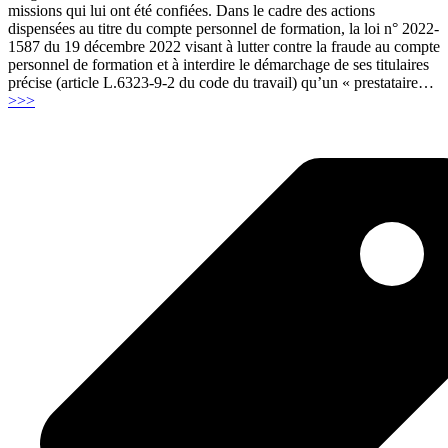
missions qui lui ont été confiées. Dans le cadre des actions
dispensées au titre du compte personnel de formation, la loi n° 2022-
1587 du 19 décembre 2022 visant à lutter contre la fraude au compte
personnel de formation et à interdire le démarchage de ses titulaires
précise (article L.6323-9-2 du code du travail) qu’un « prestataire
…
"Qualiopi
>>>
32
critères
pas
à
pas"