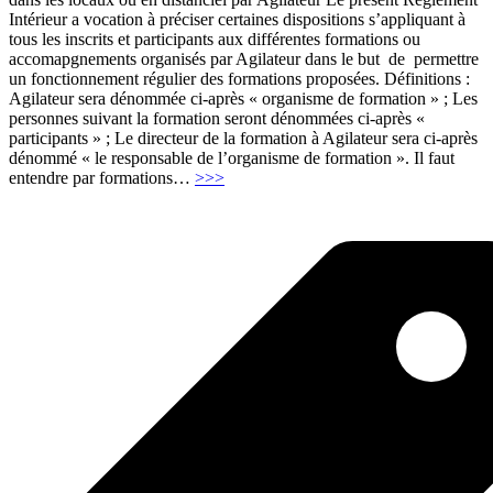
Intérieur a vocation à préciser certaines dispositions s’appliquant à
tous les inscrits et participants aux différentes formations ou
accomapgnements organisés par Agilateur dans le but de permettre
un fonctionnement régulier des formations proposées. Définitions :
Agilateur sera dénommée ci-après « organisme de formation » ; Les
personnes suivant la formation seront dénommées ci-après «
participants » ; Le directeur de la formation à Agilateur sera ci-après
dénommé « le responsable de l’organisme de formation ». Il faut
"Règlement
entendre par formations
…
>>>
intérieur
du
centre
de
formation
et
de
bilans
de
compétences
AGILATEUR"