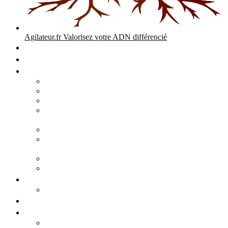
Agilateur.fr
Valorisez votre ADN différencié
Accueil
Expertises
Stratégie d’entreprise
Audits – Enquêtes – Expertises
Diagnostic Stratégique Entreprise & PME | Agilateur
GPEC Numérique et stratégie
Open People Factory et Agilateur.fr transformation IA et
numérique
Restructuration économique, PSE, PDV, RCC
L’agilité est le cœur des transitions que toute personne
mène dans son parcours de vie.
Grand Angle Accélérateur de Performances
Agilateur capital humain – ADN différencié
Développement commercial
Audit de la stratégie commerciale
Entrepreneuriat
Business cases
Stratégie business-case