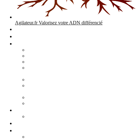
Agilateur.fr
Valorisez votre ADN différencié
Accueil
Expertises
Stratégie d’entreprise
Audits – Enquêtes – Expertises
Diagnostic Stratégique Entreprise & PME | Agilateur
GPEC Numérique et stratégie
Open People Factory et Agilateur.fr transformation IA et
numérique
Restructuration économique, PSE, PDV, RCC
L’agilité est le cœur des transitions que toute personne
mène dans son parcours de vie.
Grand Angle Accélérateur de Performances
Agilateur capital humain – ADN différencié
Développement commercial
Audit de la stratégie commerciale
Entrepreneuriat
Business cases
Stratégie business-case