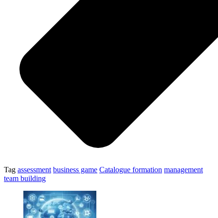
Tag
assessment
business game
Catalogue formation
management
team building