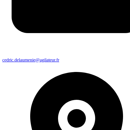
cedric.delaumenie@agilateur.fr