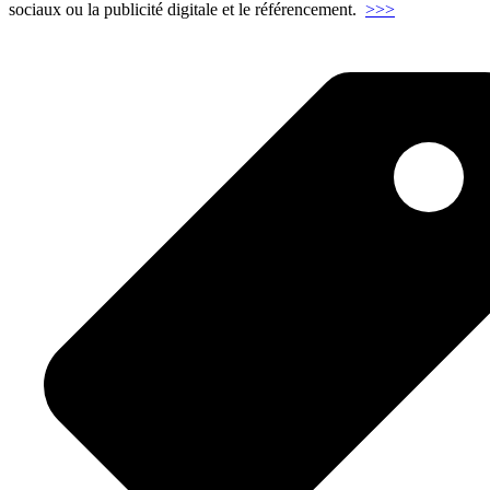
"Elaborer
sociaux ou la publicité digitale et le référencement.
>>>
et
piloter
une
stratégie
digitale"