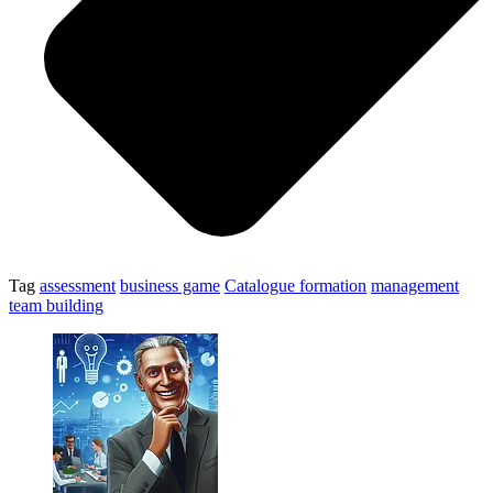
Tag
assessment
business game
Catalogue formation
management
team building