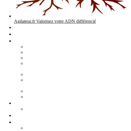
Agilateur.fr
Valorisez votre ADN différencié
Accueil
Expertises
Stratégie d’entreprise
Audits – Enquêtes – Expertises
Diagnostic Stratégique Entreprise & PME | Agilateur
GPEC Numérique et stratégie
Open People Factory et Agilateur.fr transformation IA et
numérique
Restructuration économique, PSE, PDV, RCC
L’agilité est le cœur des transitions que toute personne
mène dans son parcours de vie.
Grand Angle Accélérateur de Performances
Agilateur capital humain – ADN différencié
Développement commercial
Audit de la stratégie commerciale
Entrepreneuriat
Business cases
Stratégie business-case