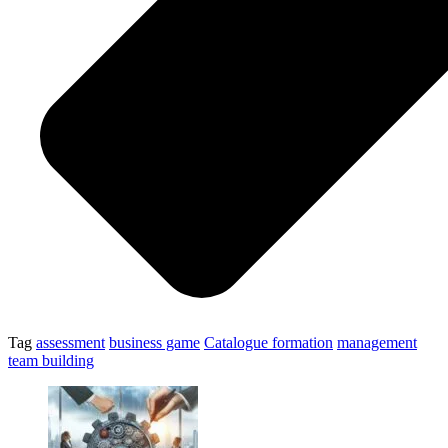
Tag
assessment
business game
Catalogue formation
management
team building