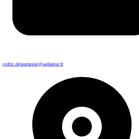
cedric.delaumenie@agilateur.fr