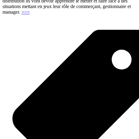
distribution ils vont devoir apprendre le métier et faire face à des
situations mettant en jeux leur rôle de commerçant, gestionnaire et
"Manager
manager.
>>>
un
magasin
(Grande
distribution)"